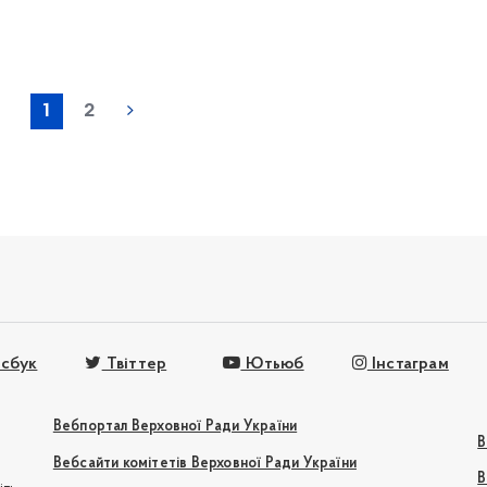
1
2
сбук
Твіттер
Ютьюб
Інстаграм
Вебпортал Верховної Ради України
В
Вебсайти комітетів Верховної Ради України
В