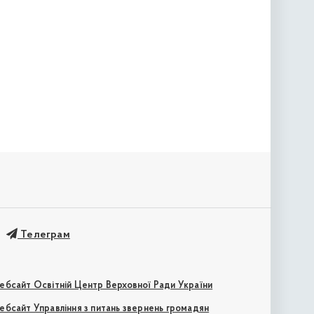
Телеграм
ебсайт Освітній Центр Верховної Ради України
ебсайт Управління з питань звернень громадян