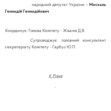
народний депутат України –
Москаль
Геннадій Геннадійович
Координує:
Голова Комітету - Жванія Д.В.
Супроводжує:
головний консультант
секретаріату Комітету - Гарбуз Ю.П.
II
. Різне