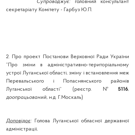
Супроводжує:
головний консультант
секретаріату Комітету - Гарбуз Ю.П.
2. Про п
роект
Постанови
Верховної Ради України
“
П
ро
зміни
в
адміністративно-територіальному
устрої
Луганської
області
,
зміну
і
встановлення
меж
Перевальського
і
Попаснянського
районів
Луганської
області
”
(реєстр. №
5116
,
доопрацьований,
н.д
. Г.Москаль)
Доповідає
:
Голова Луганської обласної державної
адміністрації,