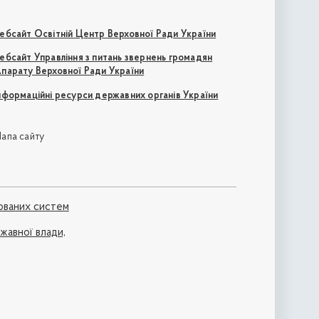
ебсайт Освітній Центр Верховної Ради України
ебсайт Управління з питань звернень громадян
парату Верховної Ради України
нформаційні ресурси державних органів України
апа сайту
ованих систем
ржавної влади,