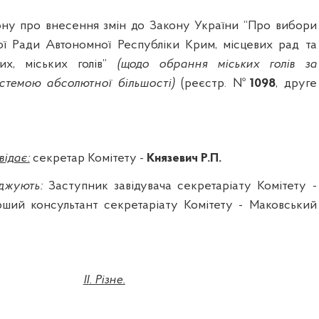
ону про внесення змін до Закону України “Про вибори
ої Ради Автономної Республіки Крим, місцевих рад та
них, міських
голів”
(щодо обрання міських голів за
темою абсолютної більшості)
(реєстр. №
1098
, друге
ідає:
секретар Комітету -
Князевич
Р.П.
джують:
Заступник завідувача секретаріату Комітету -
рший консультант секретаріату Комітету -
Маковський
II
. Різне.