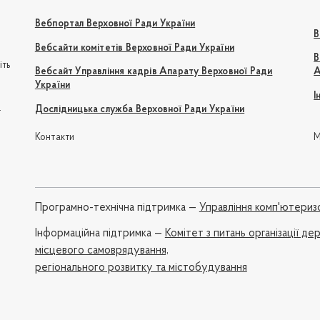
Вебпортал Верховної Ради України
В
Вебсайти комітетів Верховної Ради України
В
іть
Вебсайт Управління кадрів Апарату Верховної Ради
А
України
І
e
Дослідницька служба Верховної Ради України
Контакти
М
Програмно-технічна підтримка —
Управління комп'ютериз
Iнформаційна підтримка —
Комітет з питань організації де
місцевого самоврядування,
регіонального розвитку та містобудування