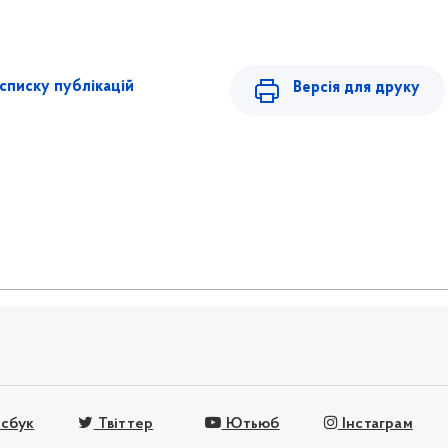
списку публікацій
Версія для друку
сбук
Твіттер
Ютьюб
Інстаграм