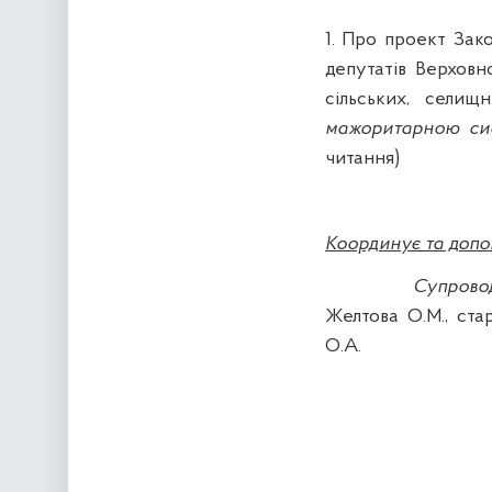
1. Про проект Зак
депутатів Верховн
сільських, селищ
мажоритарною сис
читання)
Координує та допов
Супрово
Желтова О.М., ста
О.А.