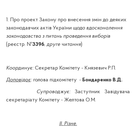
1. Про проект Закону про внесення змін до деяких
законодавчих актів України
щодо вдосконалення
законодавства з питань проведення виборів
(реєстр. №
3396
,
друге читання
)
Координує:
Секретар Комітету -
Князевич
Р.П.
Доповідає
:
голова підкомітету
-
Бондаренко В.Д.
Супроводжує:
Заступник Завідувача
секретаріату Комітету - Желтова О.М.
II
. Різне.