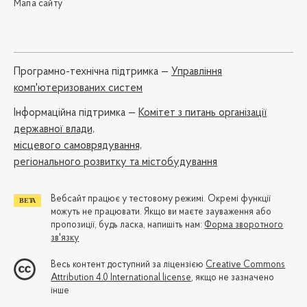
Мапа сайту
Програмно-технічна підтримка —
Управління
комп'ютеризованих систем
Iнформаційна підтримка —
Комітет з питань організації
державної влади,
місцевого самоврядування,
регіонального розвитку та містобудування
Вебсайт працює у тестовому режимі. Окремі функції
можуть не працювати. Якщо ви маєте зауваження або
пропозиції, будь ласка, напишіть нам:
Форма зворотного
зв'язку
Весь контент доступний за ліцензією
Creative Commons
Attribution 4.0 International license
, якщо не зазначено
інше