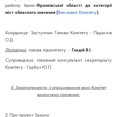
району Івано
-
Франківської області до категорії
міст обласного значення (
Висновок Комітету
).
Координує:
Заступник Голови Комітету -
Парасків
О.Д.
Доповідає
:
голова підкомітету
-
Гладій В.І.
Супроводжує:
головний консультант секретаріату
Комітету - Гарбуз Ю.П.
II
. Законопроекти, з опрацювання яких Комітет
визначено головним:
2. Про проект Закону: