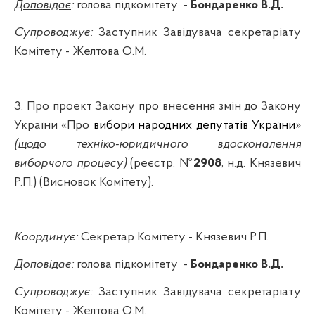
Доповідає
:
голова підкомітету
-
Бондаренко В.Д.
Супроводжує:
Заступник Завідувача секретаріату
Комітету - Желтова О.М.
3. Про проект Закону про внесення змін до Закону
України «Про
вибори народних депутатів України
»
(щодо техніко-юридичного вдосконалення
виборчого процесу)
(реєстр. №
2908
,
н.д
.
Князевич
Р.П.) (Висновок Комітету).
Координує:
Секретар Комітету -
Князевич
Р.П.
Доповідає
:
голова підкомітету
-
Бондаренко В.Д.
Супроводжує:
Заступник Завідувача секретаріату
Комітету - Желтова О.М.