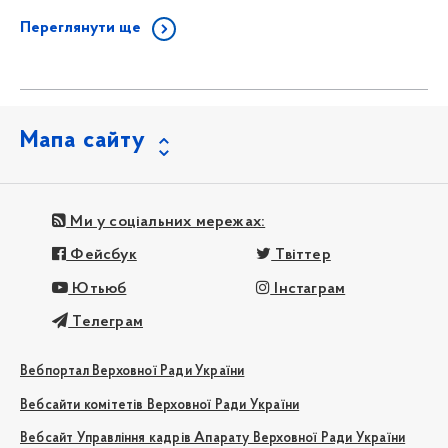
Переглянути ще
Мапа сайту
Ми у соціальних мережах:
Фейсбук
Твіттер
Ютьюб
Інстаграм
Телеграм
Вебпортал Верховної Ради України
Вебсайти комітетів Верховної Ради України
Вебсайт Управління кадрів Апарату Верховної Ради України