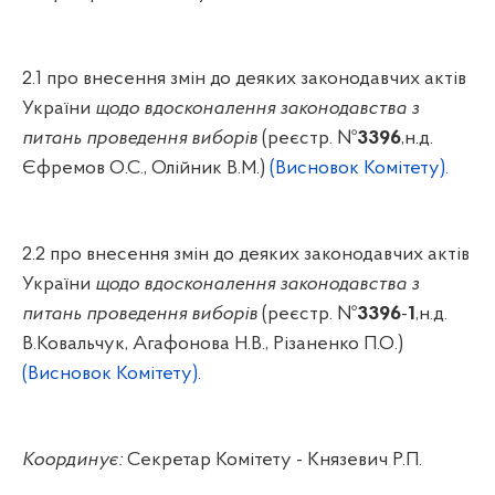
2.1 про внесення змін до деяких законодавчих актів
України
щодо вдосконалення законодавства з
питань проведення виборів
(реєстр. №
3396
,
н.д
.
Єфремов О.С., Олійник В.М.)
(Висновок Комітету).
2.2 про внесення змін до деяких законодавчих актів
України
щодо вдосконалення законодавства з
питань проведення виборів
(реєстр. №
3396
-
1
,
н.д
.
В.Ковальчук, Агафонова Н.В.,
Різаненко
П.О.)
(Висновок Комітету).
Координує:
Секретар Комітету -
Князевич
Р.П.