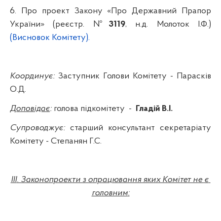
6. Про проект Закону «Про Державний Прапор
України»
(реєстр. №
3119
,
н.д
. Молоток І.Ф.)
(Висновок Комітету).
Координує:
Заступник Голови Комітету -
Парасків
О.Д.
Доповідає
:
голова підкомітету
-
Гладій В.І.
Супроводжує:
старший консультант секретаріату
Комітету -
Степанян
Г.С.
III
. Законопроекти з опрацювання яких Комітет не
є
головним
: