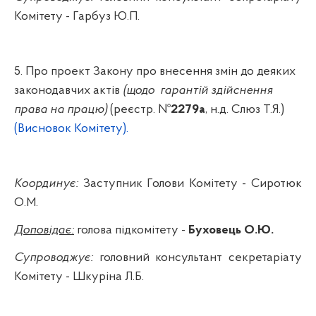
Комітету - Гарбуз Ю.П.
5. Про проект Закону про
внесення змін до деяких
законодавчих актів
(щодо
гарантій здійснення
права на працю)
(реєстр. №
2279а
,
н.д
.
Слюз
Т.Я.)
(Висновок Комітету).
Координує:
Заступник Голови Комітету - Сиротюк
О.М.
Доповідає:
голова підкомітету -
Буховець
О.Ю.
Супроводжує:
головний консультант секретаріату
Комітету -
Шкуріна
Л.Б.