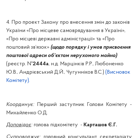
4. Про проект Закону про
внесення змін до законів
України «Про місцеве самоврядування в Україні»,
«Про місцеві державні адміністрації» та «Про
поштовий зв’язок»
(щодо порядку і умов присвоєння
поштової адреси об’єктам нерухомого майна)
(реєстр. №
2444а
,
н.д
.
Марцінків
Р.Р.,
Любоненко
Ю.В.,
Андрієвський
Д.Й.,
Чугунніков
В.С.)
(Висновок
Комітету).
Координує:
Перший заступник Голови Комітету -
Михайленко О.Д.
Доповідає
:
голова підкомітету
-
Карташов
Є.Г.
Супроводжує:
головний консультант секретаріату