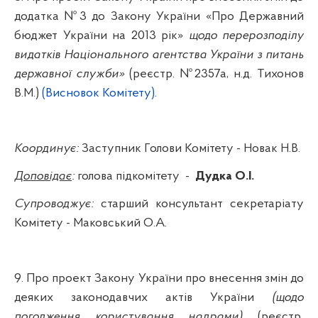
додатка №3 до Закону України «Про Державний
бюджет України на 2013 рік»
щодо перерозподілу
видатків Національного агентства України з питань
державної служби»
(реєстр. №
2357а
,
н.д
. Тихонов
В.М.)
(
Висновок Комітету
).
Координує:
Заступник Голови Комітету - Новак Н.В.
Доповідає
:
голова підкомітету
-
Дудка О.І.
Супроводжує:
старший консультант секретаріату
Комітету -
Маковський
О.А.
9. Про проект Закону України про внесення змін до
деяких законодавчих актів України
(щодо
погодження користування надрами)
(реєстр
.