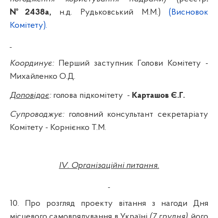
№2438а,
н.д
. Рудьковський М.М.)
(Висновок
Комітету).
Координує:
Перший заступник Голови Комітету -
Михайленко О.Д.
Доповідає
:
голова підкомітету
-
Карташов
Є.Г.
Супроводжує:
головний консультант секретаріату
Комітету - Корнієнко Т.М.
IV
. Організаційні питання.
10. Про розгляд проекту вітання з нагоди Дня
місцевого самоврядування в Україні
(7 грудня)
, його