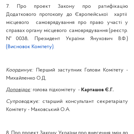
7. Про проект
Закону про ратифікацію
Додаткового протоколу до Європейської
хартії
місцевого
самоврядування про право участі у
справах органу місцевого
самоврядування
(реєстр.
№
0038
, Президент України Янукович В.Ф.)
(
Висновок Комітету
).
Координує:
Перший заступник Голови Комітету -
Михайленко О.Д.
Доповідає
:
голова підкомітету
-
Карташов
Є.Г.
Супроводжує:
старший консультант секретаріату
Комітету -
Маковський
О.А.
8. Про проект
Закону України про внесення змін до