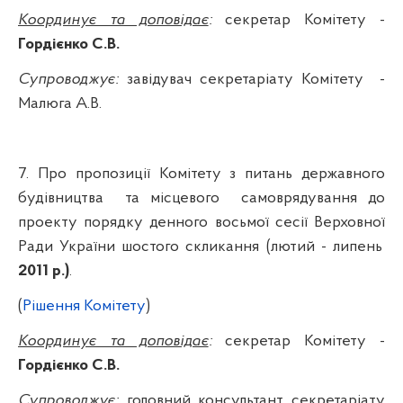
Координує та доповідає
:
секретар Комітету -
Гордієнко С.В.
Супроводжує:
завідувач секретаріату Комітету
-
Малюга
А.В.
7. Про
пропозиції
Комітету
з
питань
державного
будівництва
та
місцевого
самоврядування
до
проекту порядку денного
восьмої
сесії
Верховно
ї
Р
ади України
шостого
скликання
(
лютий
-
липень
2011 р.)
.
(
Рішення Комітету
)
Координує та доповідає
:
секретар Комітету -
Гордієнко С.В.
Супроводжує:
головний консультант секретаріату