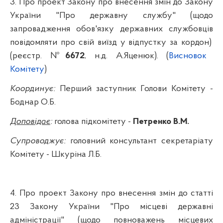
3. Про п
роект
Закону про внесення змін до Закону
України "Про державну службу" (щодо
запровадження обов'язку державних с
лужбовців
повідомляти
про
свій
виїзд
у
відпустку
за кордон)
(реєстр. №
6672
,
н.д
. А.
Яценюк
).
(
Висновок
Комітету
)
Координує:
Перший
заступник Голови Комітету -
Боднар О.Б.
Доповідає
:
голова підкомітету -
Петренко В.М.
Супроводжує:
головний консультант секретаріату
Комітету -
Шкуріна
Л.Б.
4. Про проект Закону про внесення змін до статті
23 Закону України "Про місцеві державні
адміністрації" (щодо повноважень місцевих