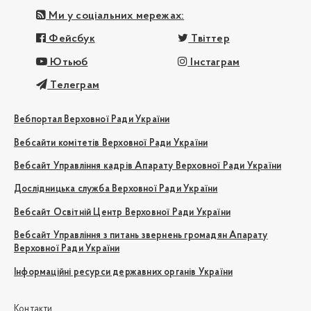
Ми у соціальних мережах:
Фейсбук
Твіттер
Ютьюб
Інстаграм
Телеграм
Вебпортал Верховної Ради України
Вебсайти комітетів Верховної Ради України
Вебсайт Управління кадрів Апарату Верховної Ради України
Дослідницька служба Верховної Ради України
Вебсайт Освітній Центр Верховної Ради України
Вебсайт Управління з питань звернень громадян Апарату
Верховної Ради України
Інформаційні ресурси державних органів України
Контакти