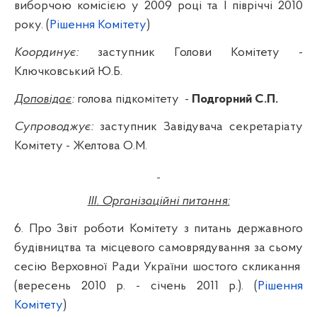
виборчою комісією у 2009 році та
I
півріччі 2010
року.
(
Рішення Комітету
)
Координує:
заступник Голови Комітету -
Ключковський Ю.Б.
Доповідає
:
голова підкомітету
-
Подгорний
С.П.
Супроводжує:
заступник Завідувача секретаріату
Комітету - Желтова О.М.
III
. Організаційні питання:
6.
Про Звіт роботи Комітету з питань державного
будівництва та місцевого самоврядування за сьому
сесію Верховної Ради України
шостого
скликання
(
вересень 2010 р.
-
січень
201
1
р
.).
(
Рішення
Комітету
)