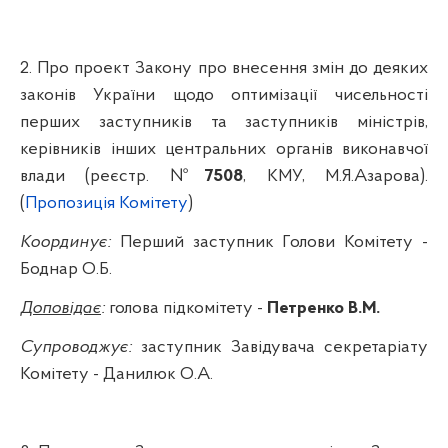
2. Про проект Закону про внесення змін до деяких
законів України щодо оптимізації чисельності
перших заступників та заступників міністрів,
керівників інших центральних органів виконавчої
влади
(реєстр. №
7508
, КМУ, М.Я.Азарова).
(
Пропозиція Комітету
)
Координує:
Перший
заступник Голови Комітету -
Боднар О.Б.
Доповідає
:
голова підкомітету -
Петренко В.М.
Супроводжує:
заступник Завідувача секретаріату
Комітету - Данилюк О.А.