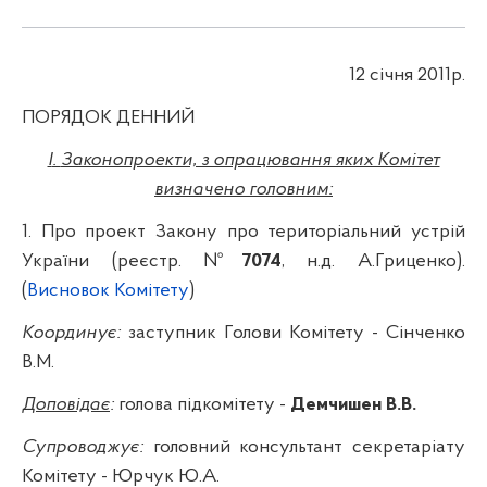
12
січня 2011р.
ПОРЯДОК ДЕННИЙ
I
.
Законопроекти, з опрацювання яких Комітет
визначено головним:
1. Про п
роект
Закону про
територіальний
устрій
України
(реєстр. №
7074
,
н.д
. А.
Гриценко
).
(
Висновок Комітету
)
Координує:
заступник Голови Комітету - Сінченко
В.М.
Доповідає
:
голова підкомітету -
Демчишен
В.В.
Супроводжує:
головний консультант секретаріату
Комітету - Юрчук Ю.А.