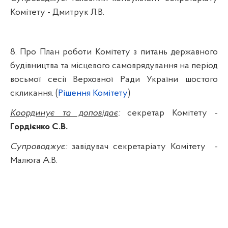
Комітету -
Дмитрук
Л.В.
8. Про План
роботи
Комітету
з
питань
державного
будівництва
та
місцевого
самоврядування
на
період
восьмої
сесії
Верховно
ї
Р
ади України
шостого
скликання
.
(
Рішення Комітету
)
Координує та доповідає
:
секретар Комітету -
Гордієнко С.В.
Супроводжує:
завідувач секретаріату Комітету
-
Малюга
А.В.