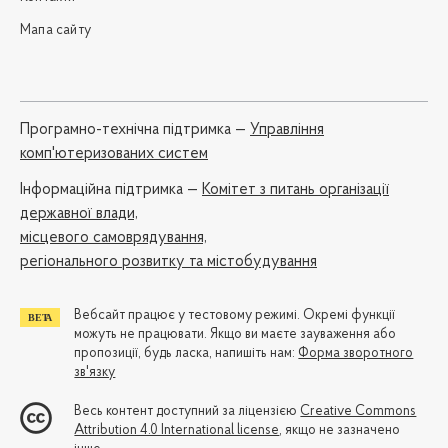
Мапа сайту
Програмно-технічна підтримка —
Управління
комп'ютеризованих систем
Iнформаційна підтримка —
Комітет з питань організації
державної влади,
місцевого самоврядування,
регіонального розвитку та містобудування
Вебсайт працює у тестовому режимі. Окремі функції
можуть не працювати. Якщо ви маєте зауваження або
пропозиції, будь ласка, напишіть нам:
Форма зворотного
зв'язку
Весь контент доступний за ліцензією
Creative Commons
Attribution 4.0 International license
, якщо не зазначено