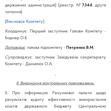
державних адміністрацій)
(реєстр. №
7344
,
друге
читання
).
(
Висновок Комітету
)
Координує:
Перший
заступник Голови Комітету -
Боднар О.Б.
Доповідає
:
голова підкомітету -
Петренко В.М.
Супроводжує:
заступник Завідувача секретаріату
Комітету - Данилюк О.А.
II
. Виконання контрольних повноважень:
5. Про інформацію Рахункової палати щодо
результатів аудиту ефективності використання
коштів державного бюджету Центральною