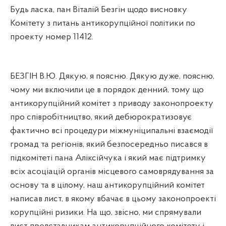
Будь ласка, пан Віталій Безгін щодо висновку
Комітету з питань антикорупційної політики по
проекту номер 11412.
БЕЗГІН В.Ю. Дякую, я поясню. Дякую дуже, поясню,
чому ми включили це в порядок денний, тому що
антикорупційний комітет з приводу законопроекту
про співробітництво, який дебюрократизовує
фактично всі процедури міжмуніципальні взаємодії
громад та регіонів, який безпосередньо писався в
підкомітеті пана Аліксійчука і який має підтримку
всіх асоціацій органів місцевого самоврядування за
основу та в цілому, наш антикорупційний комітет
написав лист, в якому вбачає в цьому законопроекті
корупційні ризики. На що, звісно, ми спрямували