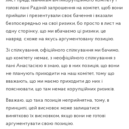
лист представникам антикорупційного комітету і
голові пані Радіній запрошення на комітет, щоб вони
прийшли і презентували своє бачення і вказали
безпосередньо на свої ризики, бо просто в лист на
одну сторінку, що ми вбачаємо ці ризики, це
навряд
схоже на якусь аргументовану позицію.
Зі спілкування, офіційного спілкування ми бачимо,
що комітету немає, з неофіційного спілкування з
пані Анастасією я знаю, що в них позиція, що вони
не планують приходити на наш комітет, тому що
вважають, що ми маємо приходити до них і
пояснювати, що там немає корупційних ризиків.
Вважаю, що така позиція неприйнятна, тому, в
принципі, цей висновок може залишатися
винятково їх висновком, якщо вони не готові
аргументувати свою позицію.