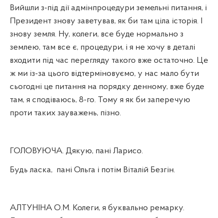
Вийшли з-під дії адмінпроцедури земельні питання, і
Президент знову заветував, як би там ціла історія. І
знову земля. Ну, колеги, все буде нормально з
землею, там все є, процедури, і я не хочу в деталі
входити під час перегляду такого вже остаточно. Це
ж ми із-за цього відтерміновуємо, у нас мало бути
сьогодні це питання на порядку денному, вже буде
там, я сподіваюсь, 8-го. Тому я як би заперечую
проти таких зауважень, пізно.
ГОЛОВУЮЧА. Дякую, пані Ларисо.
Будь ласка,
пані Ольга і потім Віталій Безгін.
АЛТУНІНА О.М. Колеги, я буквально ремарку.