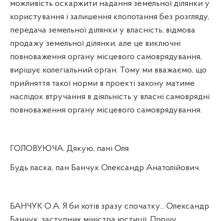
можливість оскаржити надання земельної ділянки у
користування і залишення клопотання без розгляду,
передача земельної ділянки у власність, відмова
продажу земельної ділянки, але це виключні
повноваження органу місцевого самоврядування,
вирішує колегіальний орган. Тому ми вважаємо, що
прийняття такої норми в проекті закону матиме
наслідок втручання в діяльність у власні самоврядні
повноваження органу місцевого самоврядування.
ГОЛОВУЮЧА. Дякую, пані Оля.
Будь ласка, пан Банчук Олександр Анатолійович.
БАНЧУК О.А. Я би хотів зразу спочатку... Олександр
Банчук, заступник міністра юстиції. Прошу