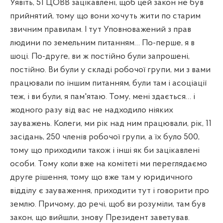
Уявіть, 51 ЦОВВ зацікавлені, щоб цей закон не був
прийнятий, тому що вони хочуть жити по старим
звичним правилам. І тут Уповноважений з прав
людини по земельним питанням… По-перше, я в
шоці. По-друге, ви ж постійно були запрошені,
постійно. Ви були у складі робочої групи, ми з вами
працювали по іншим питанням, були там і асоціації
теж, і ви були, я пам'ятаю. Тому, мені здається… і
жодного разу від вас не надходило ніяких
зауважень. Колеги, ми рік над ним працювали, рік, 11
засідань, 250 членів робочої групи, а їх було 500,
тому що приходили також і інші як би зацікавлені
особи. Тому коли вже на комітеті ми переглядаємо
друге рішення, тому що вже там у юридичного
відділу є зауваження, приходити тут і говорити про
землю. Причому, до речі, щоб ви розуміли, там був
закон, що вийшли, знову Президент заветував.