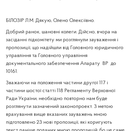
БІЛОЗІР Л.М. Дякую, Олено Олексіївно.
Добрий ранок, шановні колеги. Дійсно, вчора на
засіданні підкомітету ми розглянули зауваження і
пропозиції, що надійшли від Головного юридичного
управління та Головного управління
документального забезпечення Апарату
ВР
до
10161.
Зважаючи на положення частини другої 117 і
частини шостої статті 118 Регламенту Верховної
Ради України, необхідно повторно нам буде
розглянути зазначений законопроект. З метою
врахування вище вказаних зауважень мною
підготовлено 23 нові пропозиції, які коригують
текст раніше поданих мною пропозицій, бо це саме