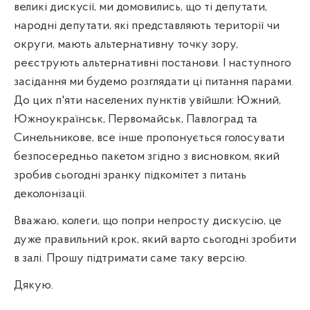
великі дискусії, ми домовились, що ті депутати,
народні депутати, які представляють території чи
округи, мають альтернативну точку зору,
реєструють альтернативні постанови. І наступного
засідання ми будемо розглядати ці питання парами.
До цих п'яти населених пунктів увійшли: Южний,
Южноукраїнськ, Первомайськ, Павлоград та
Синельникове, все інше пропонується голосувати
безпосередньо пакетом згідно з висновком, який
зробив сьогодні зранку підкомітет з питань
деколонізації.
Вважаю, колеги, що попри непросту дискусію, це
дуже правильний крок, який варто сьогодні зробити
в залі. Прошу підтримати саме таку версію.
Дякую.