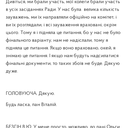
Дивіться, ми брали участь, мої колеги брали участь
в усіх засіданнях Ради. У нас була
велика кількість
зауважень, ми їх направляли офіційно на комітет, і
ви їх розглядали, і всі зауваження враховані, окрім
цього. Тому я і підняла це питання, бо у нас не було
фінального варіанту, нам не надіслали, тому я
підняла це питання. Якщо воно враховано, окей, я
знімаю це питання. І якщо нам будуть надсилатися
фінальні документи, то таких збоїв не буде. Дякую
дуже.
ГОЛОВУЮЧА. Дякую.
Будь ласка, пан Віталій.
БЕЗГІН В.Ю. У мене просто, можливо, до пані Ольги