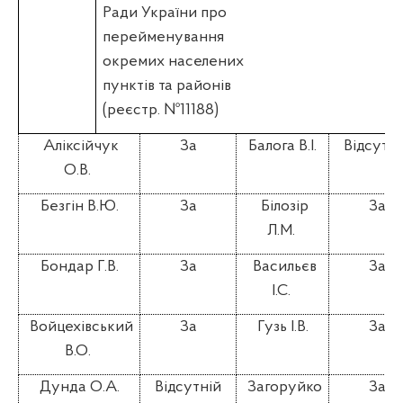
Ради України про
перейменування
окремих населених
пунктів та районів
(реєстр. №11188)
Аліксійчук
За
Балога В.І.
Відсутні
О.В.
Безгін В.Ю.
За
Білозір
За
Л.М.
Бондар Г.В.
За
Васильєв
За
І.С.
Войцехівський
За
Гузь І.В.
За
В.О.
Дунда О.А.
Відсутній
Загоруйко
За