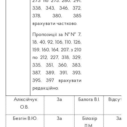
273 по 275, 280, 291,
338, 343, 346, 372,
378, 380, 385
врахувати частково
.
П
ропозиції за №№ 7,
18, 40, 92, 106, 110, 126,
159, 160, 164, 207, з 210
по 212, 227, 318, 329,
335, 351, 360, 383,
387, 389, 391, 393,
395, 397 врахувати
редакційно.
Аліксійчук
За
Балога В.І.
Відсутні
О.В.
Безгін В.Ю.
За
Білозір
За
Л.М.