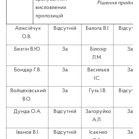
Рішення прийнят
висловлених
пропозицій
Аліксійчук
Відсутній
Балога В.І.
Відсутні
О.В.
Безгін В.Ю.
За
Білозір
За
Л.М.
Бондар Г.В.
За
Васильєв
За
І.С.
Войцехівський
За
Гузь І.В.
Відсутні
В.О.
Дунда О.А.
Відсутній
Загоруйко
За
А.Л.
Іванов В.І.
Відсутній
Ісаєнко
За