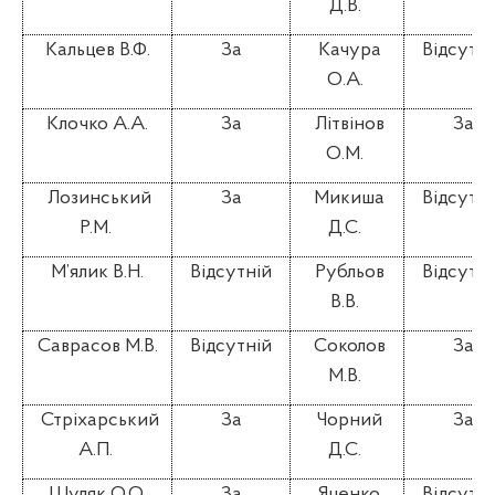
Д.В.
Кальцев В.Ф.
За
Качура
Відсутні
О.А.
Клочко А.А.
За
Літвінов
За
О.М.
Лозинський
За
Микиша
Відсутні
Р.М.
Д.С.
М’ялик В.Н.
Відсутній
Рубльов
Відсутні
В.В.
Саврасов М.В.
Відсутній
Соколов
За
М.В.
Стріхарський
За
Чорний
За
А.П.
Д.С.
Шуляк О.О.
За
Яценко
Відсутні