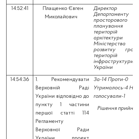
14:52:41
Плащенко Євген
Д
иректор
Департаменту
Миколайович
просторового
планування
територій 
архітектури
Міністерства
розвитку грома
територій 
інфраструктури
України
14:54:36
1. Рекомендувати
За-14 Проти-0
Верховній Раді
Утрималось-4 Не
України відповідно до
голосували-1
пункту 1 частини
Рішення прийнят
першої статті 114
Регламенту
Верховної Ради
України проект