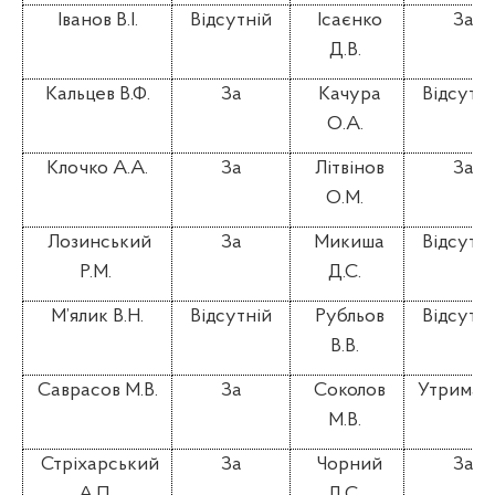
Іванов В.І.
Відсутній
Ісаєнко
За
Д.В.
Кальцев В.Ф.
За
Качура
Відсутні
О.А.
Клочко А.А.
За
Літвінов
За
О.М.
Лозинський
За
Микиша
Відсутні
Р.М.
Д.С.
М’ялик В.Н.
Відсутній
Рубльов
Відсутні
В.В.
Саврасов М.В.
За
Соколов
Утримав
М.В.
Стріхарський
За
Чорний
За
А.П.
Д.С.