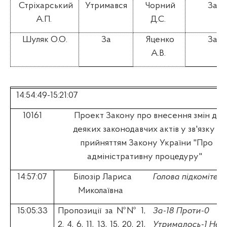
Стріхарський
Утримався
Чорний
За
А.П.
Д.С.
Шуляк О.О.
За
Яценко
За
А.В.
14:54:49-15:21:07
10161
Проект Закону про внесення змін до
деяких законодавчих актів у зв'язку з
прийняттям Закону України "Про
адміністративну процедуру"
14:57:07
Білозір Лариса
Голова підкомітету
Миколаївна
15:05:33
П
ропозиції за №№ 1,
За-18 Проти-0
2, 4, 6, 11, 13, 15, 20, 21,
Утрималось-1 Не