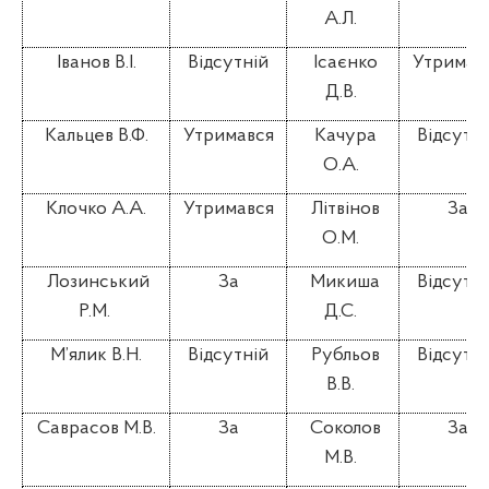
А.Л.
Іванов В.І.
Відсутній
Ісаєнко
Утримав
Д.В.
Кальцев В.Ф.
Утримався
Качура
Відсутні
О.А.
Клочко А.А.
Утримався
Літвінов
За
О.М.
Лозинський
За
Микиша
Відсутні
Р.М.
Д.С.
М’ялик В.Н.
Відсутній
Рубльов
Відсутні
В.В.
Саврасов М.В.
За
Соколов
За
М.В.