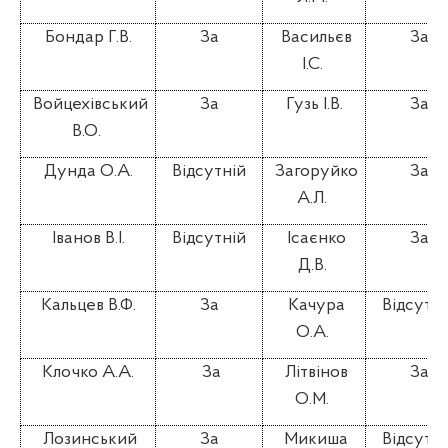
Бондар Г.В.
За
Васильєв
За
І.С.
Войцехівський
За
Гузь І.В.
За
В.О.
Дунда О.А.
Відсутній
Загоруйко
За
А.Л.
Іванов В.І.
Відсутній
Ісаєнко
За
Д.В.
Кальцев В.Ф.
За
Качура
Відсутні
О.А.
Клочко А.А.
За
Літвінов
За
О.М.
Лозинський
За
Микиша
Відсутні