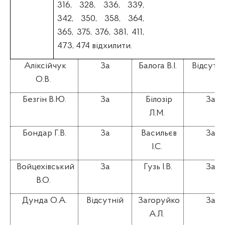
316, 328, 336, 339,
342, 350, 358, 364,
365, 375, 376, 381, 411,
473, 474 відхилити.
Аліксійчук
За
Балога В.І.
Відсутні
О.В.
Безгін В.Ю.
За
Білозір
За
Л.М.
Бондар Г.В.
За
Васильєв
За
І.С.
Войцехівський
За
Гузь І.В.
За
В.О.
Дунда О.А.
Відсутній
Загоруйко
За
А.Л.