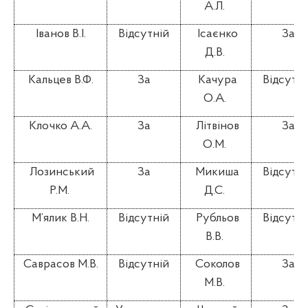
А.Л.
Іванов В.І.
Відсутній
Ісаєнко
За
Д.В.
Кальцев В.Ф.
За
Качура
Відсутні
О.А.
Клочко А.А.
За
Літвінов
За
О.М.
Лозинський
За
Микиша
Відсутні
Р.М.
Д.С.
М’ялик В.Н.
Відсутній
Рубльов
Відсутні
В.В.
Саврасов М.В.
Відсутній
Соколов
За
М.В.