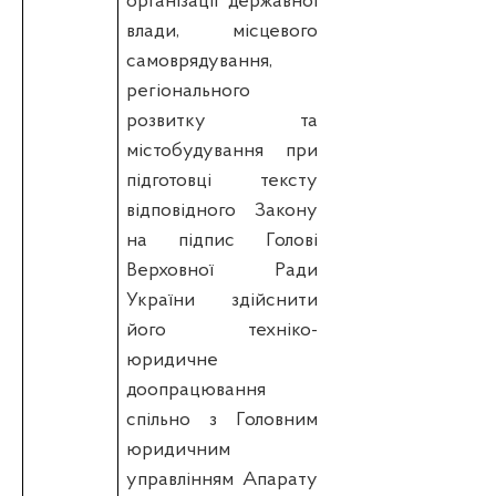
організації державної
влади, місцевого
самоврядування,
регіонального
розвитку та
містобудування при
підготовці
тексту
відповідного Закону
на підпис Голові
Верховної Ради
України здійснити
його техніко-
юридичне
доопрацювання
спільно з Головним
юридичним
управлінням Апарату