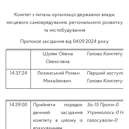
Комітет з питань організації державної влади,
місцевого самоврядування, регіонального розвитку
та містобудування
Протокол засідання від 04.09.2024 року
Шуляк Олена
Голова Комітету
Олексіївна
14:37:24
Лозинський Роман
Перший заступни
Михайлович
Голови Комітету
14:39:00
Прийняти порядок
За-15 Проти-0
денний засідання
Утрималось-0 Не
комітету в цілому із
голосували-0
врахуванням