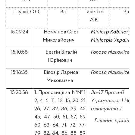
Шуляк О.О.
За
Яценко
За
А.В.
15:09:24
Немчінов Олег
Міністр Кабінету
Миколайович
Міністрів України
15:10:58
Безгін Віталій
Голова підкомітету
Юрійович
15:18:35
Білозір Лариса
Голова підкомітету
Миколаївна
15:20:58
1. П
ропозиції за №№ 1,
За-17 Проти-0
2, 4, 6, 11, 13, 15, 20, 21,
Утрималось-1 Не
26, 27, 32, 36, 39, 42,
голосували-1
45, 47,
50, 51, 57, 59,
Рішення прийнят
60, 63, 64, 71, 72, 77-
79, 82, 84, 86, 88, 89,