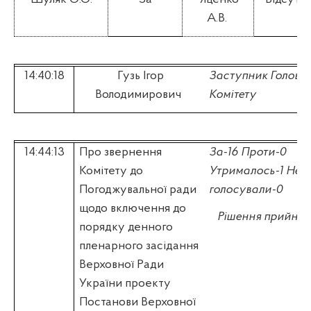
А.В.
14:40:18
Гузь Ігор
Заступник Голови
Володимирович
Комітету
14:44:13
Про звернення
За-16 Проти-0
Комітету до
Утрималось-1 Не
Погоджувальної ради
голосували-0
щодо включення до
Рішення прийнят
порядку денного
пленарного засідання
Верховної Ради
України проекту
Постанови Верховної