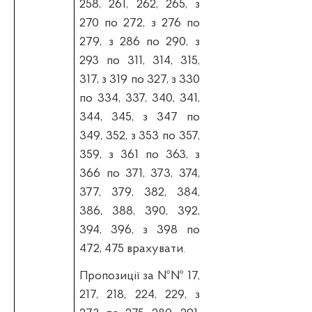
258, 261, 262, 265, з
270 по 272, з 276 по
279, з 286 по 290, з
293 по 311, 314, 315,
317, з 319 по 327, з 330
по 334, 337, 340, 341,
344, 345, з 347 по
349, 352, з 353 по 357,
359, з 361 по 363, з
366 по 371, 373, 374,
377, 379, 382, 384,
386, 388, 390, 392,
394, 396, з 398 по
472, 475 врахувати.
П
ропозиції за №№ 17,
217, 218, 224, 229, з