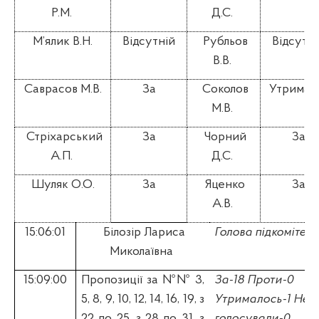
Р.М.
Д.С.
М’ялик В.Н.
Відсутній
Рубльов
Відсутні
В.В.
Саврасов М.В.
За
Соколов
Утримав
М.В.
Стріхарський
За
Чорний
За
А.П.
Д.С.
Шуляк О.О.
За
Яценко
За
А.В.
15:06:01
Білозір Лариса
Голова підкомітету
Миколаївна
15:09:00
П
ропозиції за №№ 3,
За-18 Проти-0
5, 8, 9, 10, 12, 14, 16, 19, з
Утрималось-1 Не
22 по 25, з 28 по 31, з
голосували-0