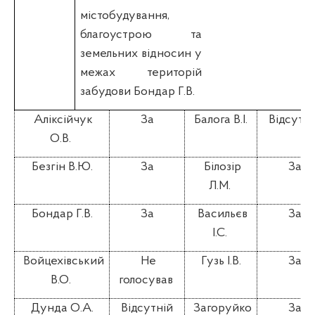
містобудування,
благоустрою та
земельних відносин у
межах територій
забудови Бондар Г.В.
Аліксійчук
За
Балога В.І.
Відсутні
О.В.
Безгін В.Ю.
За
Білозір
За
Л.М.
Бондар Г.В.
За
Васильєв
За
І.С.
Войцехівський
Не
Гузь І.В.
За
В.О.
голосував
Дунда О.А.
Відсутній
Загоруйко
За