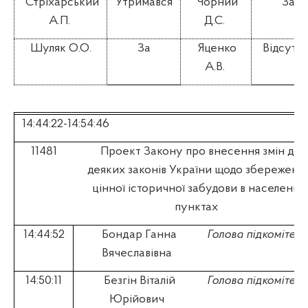
Стріхарський
Утримався
Чорний
За
А.П.
Д.С.
Шуляк О.О.
За
Яценко
Відсутні
А.В.
14:44:22-14:54:46
11481
Проект Закону про внесення змін до
деяких законів України щодо збереженн
цінної історичної забудови в населених
пунктах
14:44:52
Бондар Ганна
Голова підкомітету
Вячеславівна
14:50:11
Безгін Віталій
Голова підкомітету
Юрійович