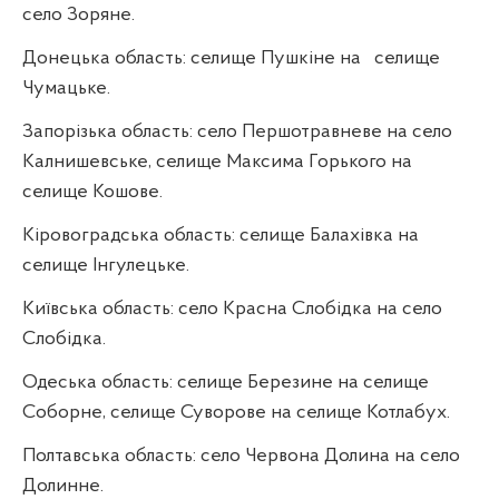
село Зоряне.
Донецька область: селище Пушкіне на
селище
Чумацьке.
Запорізька область: село Першотравневе на село
Калнишевське, селище Максима Горького на
селище Кошове.
Кіровоградська область: селище Балахівка на
селище Інгулецьке.
Київська область: село Красна Слобідка на село
Слобідка.
Одеська область: селище Березине на селище
Соборне, селище Суворове на селище Котлабух.
Полтавська область: село Червона Долина на село
Долинне.