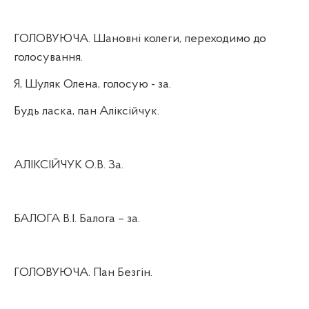
ГОЛОВУЮЧА. Шановні колеги, переходимо до
голосування.
Я, Шуляк Олена, голосую - за.
Будь ласка, пан Аліксійчук.
АЛІКСІЙЧУК О.В. За.
БАЛОГА В.І. Балога – за.
ГОЛОВУЮЧА. Пан Безгін.