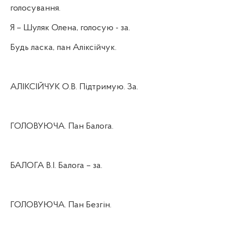
голосування.
Я – Шуляк Олена, голосую - за.
Будь ласка, пан Аліксійчук.
АЛІКСІЙЧУК О.В. Підтримую. За.
ГОЛОВУЮЧА. Пан Балога.
БАЛОГА В.І. Балога – за.
ГОЛОВУЮЧА. Пан Безгін.