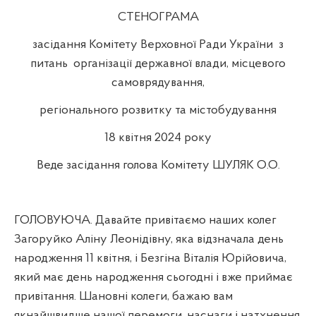
СТЕНОГРАМА
засідання Комітету Верховної Ради України
з
питань
організації державної влади, місцевого
самоврядування,
регіонального розвитку та містобудування
18 квітня 2024 року
Веде засідання голова Комітету ШУЛЯК О.О.
ГОЛОВУЮЧА. Давайте привітаємо наших колег
Загоруйко Аліну Леонідівну, яка відзначала день
народження 11 квітня, і Безгіна Віталія Юрійовича,
який має день народження сьогодні і вже приймає
привітання. Шановні колеги, бажаю вам
якнайшвидше нашої перемоги, наснаги і натхнення