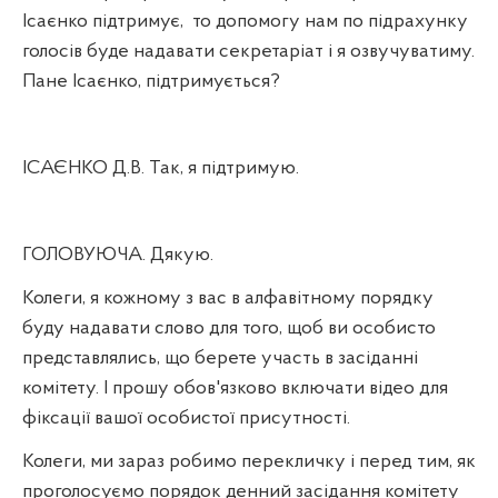
Ісаєнко підтримує,
то допомогу нам по підрахунку
голосів буде надавати секретаріат і я озвучуватиму.
Пане Ісаєнко, підтримується?
ІСАЄНКО Д.В. Так, я підтримую.
ГОЛОВУЮЧА. Дякую.
Колеги, я кожному з вас в алфавітному порядку
буду надавати слово для того, щоб ви особисто
представлялись, що берете участь в засіданні
комітету. І прошу обов'язково включати відео для
фіксації вашої особистої присутності.
Колеги, ми зараз робимо перекличку і перед тим, як
проголосуємо порядок денний засідання комітету