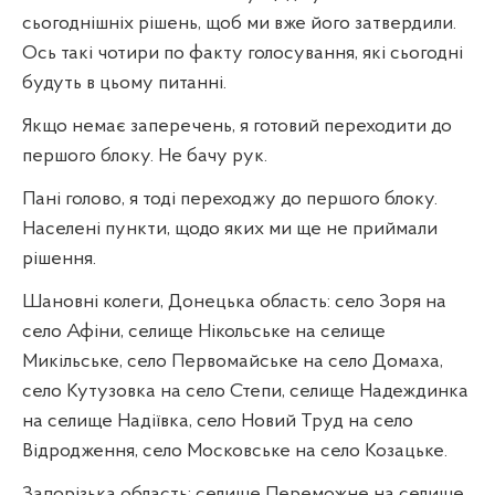
сьогоднішніх рішень, щоб ми вже його затвердили.
Ось такі чотири по факту голосування, які сьогодні
будуть в цьому питанні.
Якщо немає заперечень, я готовий переходити до
першого блоку. Не бачу рук.
Пані голово, я тоді переходжу до першого блоку.
Населені пункти, щодо яких ми ще не приймали
рішення.
Шановні колеги, Донецька область: село Зоря на
село Афіни, селище Нікольське на селище
Микільське, село Первомайське на село Домаха,
село Кутузовка на село Степи, селище Надеждинка
на селище Надіївка, село Новий Труд на село
Відродження, село Московське на село Козацьке.
Запорізька область: селище Переможне на селище