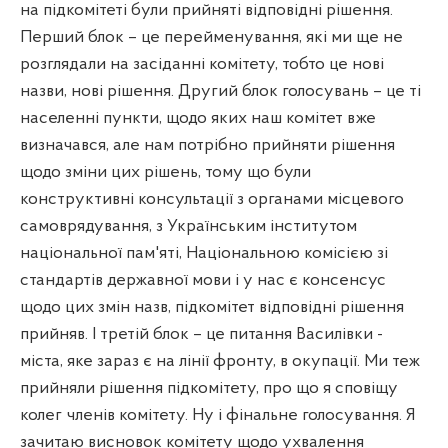
на підкомітеті були прийняті відповідні рішення.
Перший блок – це перейменування, які ми ще не
розглядали на засіданні комітету, тобто це нові
назви, нові рішення. Другий блок голосувань – це ті
населенні пункти, щодо яких наш комітет вже
визначався, але нам потрібно прийняти рішення
щодо зміни цих рішень, тому що були
конструктивні консультації з органами місцевого
самоврядування, з Українським інститутом
національної пам'яті, Національною комісією зі
стандартів державної мови і у нас є консенсус
щодо цих змін назв, підкомітет відповідні рішення
прийняв. І третій блок – це питання Василівки -
міста, яке зараз є на лінії фронту, в окупації. Ми теж
прийняли рішення підкомітету, про що я сповіщу
колег членів комітету. Ну і фінальне голосування. Я
зачитаю висновок комітету щодо ухвалення