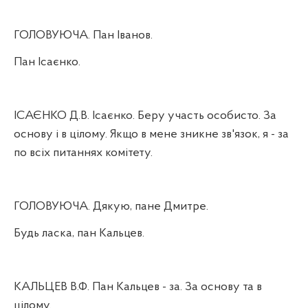
ГОЛОВУЮЧА. Пан Іванов.
Пан Ісаєнко.
ІСАЄНКО Д.В. Ісаєнко. Беру участь особисто. За
основу і в цілому. Якщо в мене зникне зв'язок, я - за
по всіх питаннях комітету.
ГОЛОВУЮЧА. Дякую, пане Дмитре.
Будь ласка, пан Кальцев.
КАЛЬЦЕВ В.Ф. Пан Кальцев - за. За основу та в
цілому.