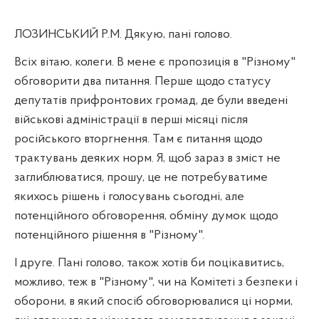
ЛОЗИНСЬКИЙ Р.М. Дякую, пані голово.
Всіх вітаю, колеги. В мене є пропозиція в "Різному"
обговорити два питання. Перше щодо статусу
депутатів прифронтових громад, де були введені
військові адміністрації в перші місяці після
російського вторгнення. Там є питання щодо
трактувань деяких норм. Я, щоб зараз в зміст не
заглиблюватися, прошу, це не потребуватиме
якихось рішень і голосувань сьогодні, але
потенційного обговорення, обміну думок щодо
потенційного рішення в "Різному".
І друге. Пані голово, також хотів би поцікавитись,
можливо, теж в "Різному", чи на Комітеті з безпеки і
оборони, в який спосіб обговорювалися ці норми,