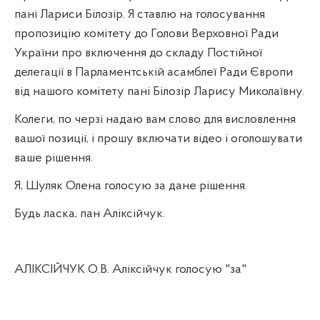
пані Лариси Білозір. Я ставлю на голосування
пропозицію комітету до Голови Верховної Ради
України про включення до складу Постійної
делегації в Парламентській асамблеї Ради Європи
від нашого комітету пані Білозір Ларису Миколаївну.
Колеги, по черзі надаю вам слово для висловлення
вашої позиції, і прошу включати відео і оголошувати
ваше рішення.
Я, Шуляк Олена голосую за дане рішення.
Будь ласка, пан Аліксійчук.
АЛІКСІЙЧУК О.В. Аліксійчук голосую "за"