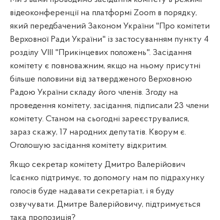
відеоконференції на платформі
Zoom
в порядку,
який передбачений Законом України "Про комітети
Верховної Ради України" із застосуванням пункту 4
розділу
VIII
"
Прикінцевих
положень
".
Засідання
комітету є повноважним, якщо на ньому присутні
більше половини від затвердженого Верховною
Радою України складу його членів. Згоду на
проведення комітету, засідання, підписали 23 члени
комітету. Станом на сьогодні зареєструвалися,
зараз скажу, 17 народних депутатів. Кворум є.
Оголошую засідання комітету відкритим.
Якщо секретар комітету Дмитро Валерійович
Ісаєнко підтримує, то допомогу нам по підрахунку
голосів буде надавати секретаріат, і я буду
озвучувати. Дмитре Валерійовичу, підтримується
така пропозиція?