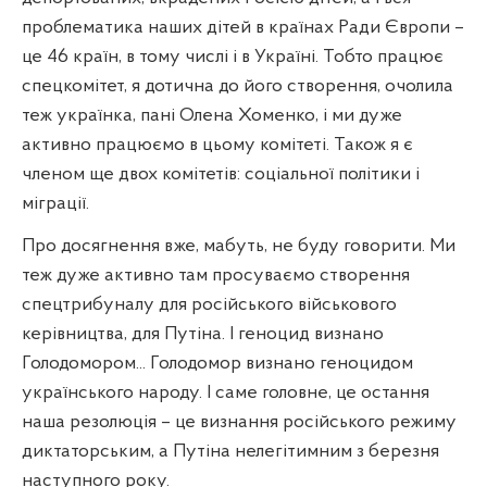
проблематика наших дітей в країнах Ради Європи –
це 46 країн, в тому числі і в Україні. Тобто працює
спецкомітет, я дотична до його створення, очолила
теж українка, пані Олена Хоменко, і ми дуже
активно працюємо в цьому комітеті. Також я є
членом ще двох комітетів: соціальної політики і
міграції.
Про досягнення вже, мабуть, не буду говорити. Ми
теж дуже активно там просуваємо створення
спецтрибуналу для російського військового
керівництва, для Путіна. І геноцид визнано
Голодомором... Голодомор визнано геноцидом
українського народу. І саме головне, це остання
наша резолюція – це визнання російського режиму
диктаторським, а Путіна нелегітимним з березня
наступного року.