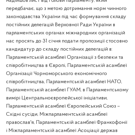
надійшов лист від Голови парламенту, який
передбачає, що з метою дотримання норм чинного
законодавства України під час формування складу
постійних делегацій Верховної Ради України в
парламентських органах міжнародних організацій
нас просять до 31 січня подати пропозиції стосовно
кандидатур до складу постійних делегацій в:
Парламентській асамблеї Організації з безпеки та
співробітництва в Європі, Парламентській асамблеї
Організації Чорноморського економічного
співробітництва, Парламентській асамблеї НАТО,
Парламентській асамблеї ГУАМ, в Парламентському
вимірі Центральноєвропейської ініціативи,
Парламентській асамблеї Європейський Союз –
Східні сусіди, Міжпарламентській асамблеї
православ'я, Парламентській асамблеї Франкофонії
і Міжпарламентській асамблеї Асоціації держав