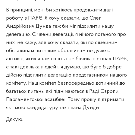
В принципі, мені би хотілось продовжити далі
роботу в ПАРЄ. Я хочу сказати, що Олег
Андрійович Дунда теж би міг підсилити нашу
делегацію. Є члени делегації, я нічого поганого про
них
не кажу, але хочу сказати, які по сімейним
обставинам чи іншим обставинам не дуже є
активні, яких я там навіть і не бачила в стінах ПАРЄ,
є такі декілька людей і, я думаю, що було б добре
дійсно підсилити делегацію представником нашого
комітету. Наш комітет безпосередньо дотичний до
багатьох питань, які піднімаються в Раді Європи,
Парламентської асамблеї. Тому прошу підтримати
як і мою кандидатуру так і пана Дунди.
Дякую.