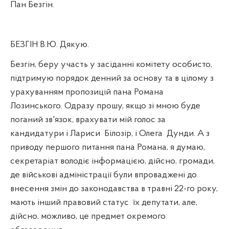
Пан Безгін.
БЕЗГІН В.Ю. Дякую.
Безгін, беру участь у засіданні комітету особисто,
підтримую порядок денний за основу та в цілому з
урахуванням пропозицій пана Романа
Лозинського. Одразу прошу, якщо зі мною буде
поганий зв'язок, врахувати мій голос за
кандидатури і Лариси
Білозір, і Олега
Дунди. А з
приводу першого питання пана Романа, я думаю,
секретаріат володіє інформацією, дійсно, громади,
де військові адміністрації були впроваджені до
внесення змін до законодавства в травні 22-го року,
мають інший правовий статус
їх депутати, але,
дійсно, можливо, це предмет окремого