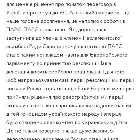
для мене є рішення про початок переговорів
України про вступ до ЄС. Але інший напрямок – це
наше головне досягнення, це напрямок роботи в
ПАРЄ. ПАРЄ стала тією... Я є, доросла від
заступника до члена, є членом Парламентської
асамблеї Ради Європи і хочу сказати, що ПАРЄ
стало таким прикладом навіть для Європейського
парламенту по прийняттю резолюції. Наша
делегація досить серйозно працювала. І для того,
щоб напрацьовувати самі перші резолюції, ми перші
вигнали Росію з організації, з Ради Європи, ми перші
прийняли рішення про реєстр збитків, ми перші
визнали і в резолюції прописали викрадення наших
дітей геноцидом українського народу і вперше
було створено спецкомітет по українським дітям.
Це не тільки повернення, що дуже важливо,
депортованих, вкрадених Росією дітей, а і вся