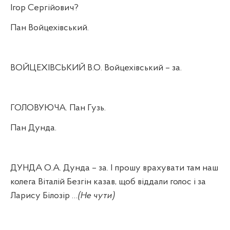
Ігор Сергійович?
Пан Войцехівський.
ВОЙЦЕХІВСЬКИЙ В.О. Войцехівський – за.
ГОЛОВУЮЧА. Пан Гузь.
Пан Дунда.
ДУНДА О.А. Дунда – за. І прошу врахувати там наш
колега Віталій Безгін казав, щоб віддали голос і за
Ларису Білозір …
(Не чути)