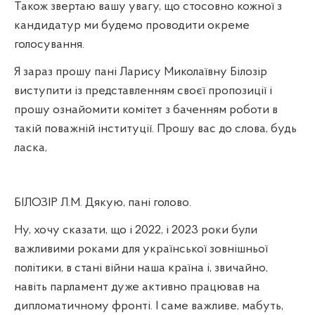
Також звертаю вашу увагу, що стосовно кожної з
кандидатур ми будемо проводити окреме
голосування.
Я зараз прошу пані Ларису Миколаївну Білозір
виступити із представленням своєї пропозиції і
прошу ознайомити комітет з баченням роботи в
такій поважній інституції. Прошу вас до слова, будь
ласка,
БІЛОЗІР Л.М. Дякую, пані голово.
Ну, хочу сказати, що і 2022, і 2023 роки були
важливими роками для української зовнішньої
політики, в стані війни наша країна і, звичайно,
навіть парламент дуже активно працював на
дипломатичному фронті. І саме важливе, мабуть,