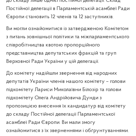
до складу лише однієї постійної делегації. Склад
Постійної делегації в Парламентській асамблеї Ради
Європи становить 12 членів та 12 заступників.
Ви могли ознайомитися із затвердженою Комітетом
з питань зовнішньої політики та міжпарламентського
співробітництва квотою пропорційного
представництва депутатських фракцій та груп
Верховної Ради України у цій делегації.
До комітету надійшли звернення від народних
депутатів України членів нашого комітету – голови
підкомітету Лариси Миколаївни Білозір та голови
підкомітету Олега Андрійовича Дунди з
пропозицією внесення їх кандидатур від комітету
до складу Постійної делегації Парламентської
асамблеї Ради Європи. Ви мали змогу
ознайомитися з їх зверненнями і обґрунтуваннями.