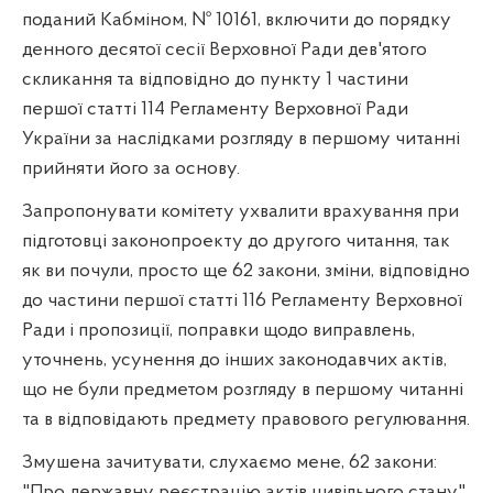
поданий Кабміном, № 10161, включити до порядку
денного десятої сесії Верховної Ради дев'ятого
скликання та відповідно до пункту 1 частини
першої статті 114 Регламенту Верховної Ради
України за наслідками розгляду в першому читанні
прийняти його за основу.
Запропонувати комітету ухвалити врахування при
підготовці законопроекту до другого читання, так
як ви почули, просто ще 62 закони, зміни, відповідно
до частини першої статті 116 Регламенту Верховної
Ради і пропозиції, поправки щодо виправлень,
уточнень, усунення до інших законодавчих актів,
що не були предметом розгляду в першому читанні
та в відповідають предмету правового регулювання.
Змушена зачитувати, слухаємо мене, 62 закони:
"Про державну реєстрацію актів цивільного стану",