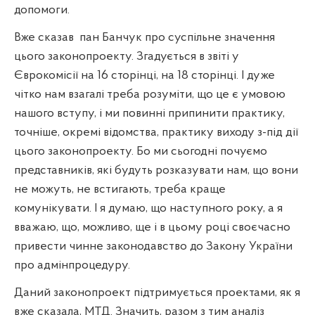
допомоги.
Вже сказав
пан Банчук про суспільне значення
цього законопроекту. Згадується в звіті у
Єврокомісії на 16 сторінці, на 18 сторінці. І дуже
чітко нам взагалі треба розуміти, що це є умовою
нашого вступу, і ми повинні припинити практику,
точніше, окремі відомства, практику виходу з-під дії
цього законопроекту. Бо ми сьогодні почуємо
представників, які будуть розказувати нам, що вони
не можуть, не встигають, треба краще
комунікувати. І я думаю, що наступного року, а я
вважаю, що, можливо, ще і в цьому році своєчасно
привести чинне законодавство до Закону України
про адмінпроцедуру.
Даний законопроект підтримується проектами, як я
вже сказала, МТД. Значить, разом з тим аналіз