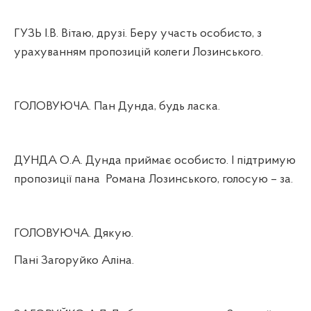
ГУЗЬ І.В. Вітаю, друзі. Беру участь особисто, з
урахуванням пропозицій колеги Лозинського.
ГОЛОВУЮЧА. Пан Дунда, будь ласка.
ДУНДА О.А. Дунда приймає особисто. І підтримую
пропозиції пана
Романа Лозинського, голосую – за.
ГОЛОВУЮЧА. Дякую.
Пані Загоруйко Аліна.