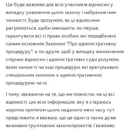
Це буде важливо для всіх учасників відносин у
випадку ухвалення цього закону і набрання ним
чинності. Буде зрозуміло, як ці відносини
регулюються, щоби зменшити, по-перше,
гарантувати всі ті права особам, які передбачені
самим основним Законом "Про адміністративну
процедуру"; а по-друге, щоб у випадку виникнення
спірних відносин і адміністративні суди розуміли,
яким чином ті чи інші процедури, які врегульовані
спеціальним законом, є адміністративною
процедурою чи ні.
І тому, зважаючи на те, що ми повністю, на ці всі
відомості, цю всю інформацію, яку я стараюсь
коротко протягом цього наданого мені часу тут
представити, я вважаю, що це один із таких дуже
важливих ґрунтовних законопроектів. І важливо