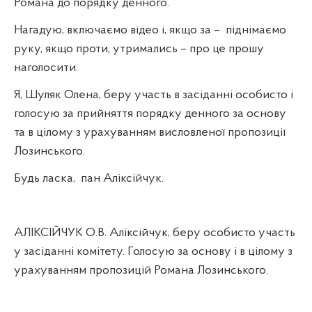
Романа до порядку денного.
Нагадую, включаємо відео і, якщо за –
піднімаємо
руку, якщо проти, утримались – про це прошу
наголосити.
Я, Шуляк Олена, беру участь в засіданні особисто і
голосую за прийняття порядку денного за основу
та в цілому з урахуванням висловленої пропозиції
Лозинського.
Будь ласка,
пан Аліксійчук.
АЛІКСІЙЧУК О.В. Аліксійчук, беру особисто участь
у засіданні комітету. Голосую за основу і в цілому з
урахуванням пропозицій Романа Лозинського.