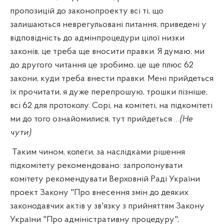
пропозицій до законопроекту всі ті, що
залишаються неврегульовані питання, приведені у
відповідність до адмінпроцедури цілої низки
законів, це треба ще вносити правки. Я думаю, ми
до другого читання це зробимо, це ще плюс 62
закони, куди треба внести правки. Мені прийдеться
їх прочитати, я дуже перепрошую, трошки пізніше,
всі 62 для протоколу. Сорі, на комітеті, на підкомітеті
ми до того ознайомилися, тут прийдеться …
(Не
чути)
Таким чином, колеги, за наслідками рішення
підкомітету рекомендовано: запропонувати
комітету рекомендувати Верховній Раді України
проект Закону "Про внесення змін до деяких
законодавчих актів у зв'язку з прийняттям Закону
України "Про адміністративну процедуру",