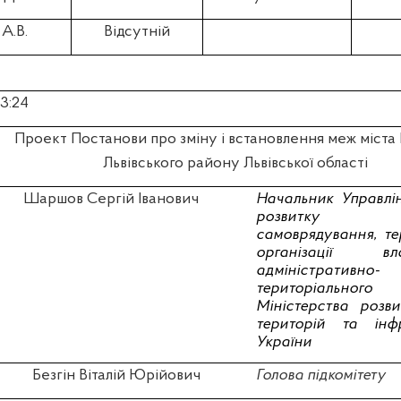
А.В.
Відсутній
23:24
Проект Постанови про зміну і встановлення меж міста
Львівського району Львівської області
Шаршов Сергій Іванович
Н
ачальник Управлі
розвитку мі
самоврядування, те
організації 
адміністративно-
територіально
Міністерства розви
територій та інф
України
Безгін Віталій Юрійович
Голова підкомітету