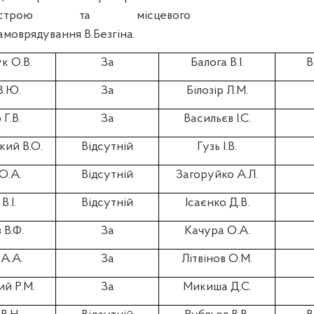
устрою та місцевого
амоврядування В.Безгіна.
к О.В.
За
Балога В.І.
В
В.Ю.
За
Білозір Л.М.
Г.В.
За
Васильєв І.С.
кий В.О.
Відсутній
Гузь І.В.
О.А.
Відсутній
Загоруйко А.Л.
В.І.
Відсутній
Ісаєнко Д.В.
 В.Ф.
За
Качура О.А.
А.А.
За
Літвінов О.М.
й Р.М.
За
Микиша Д.С.