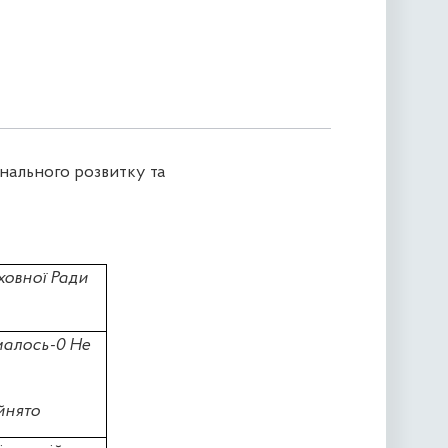
онального розвитку та
ховної Ради
малось-0 Не
йнято