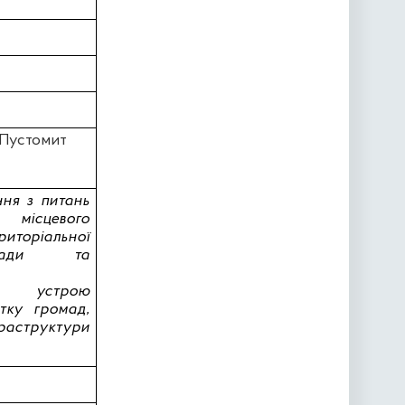
 Пустомит
ння з питань
сцевого
риторіальної
влади та
го устрою
тку громад,
раструктури