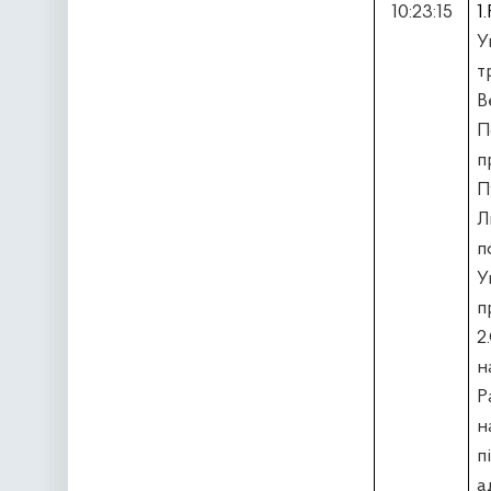
10:23:15
1.
У
т
В
П
п
П
Л
п
У
2
н
Р
н
а