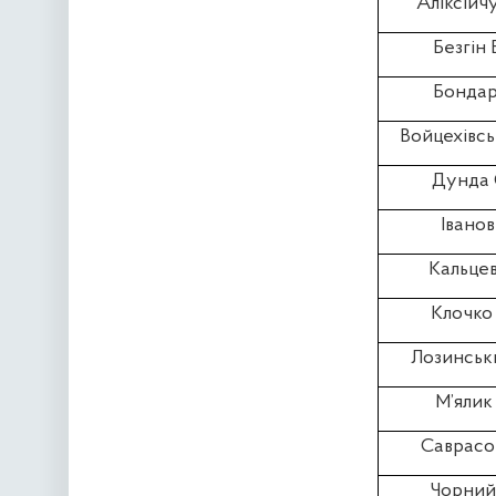
Аліксійчу
Безгін 
Бондар 
Войцехівсь
Дунда 
Іванов 
Кальцев
Клочко 
Лозинськи
М’ялик 
Саврасов
Чорний 