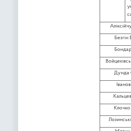
с
Аліксійчу
Безгін 
Бондар 
Войцехівсь
Дунда 
Іванов 
Кальцев
Клочко 
Лозинськи