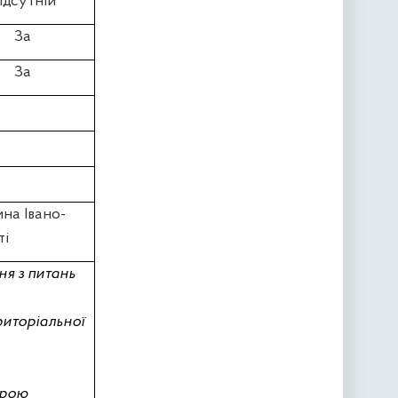
ідсутній
За
За
на Івано-
ті
ня з питань
риторіальної
трою