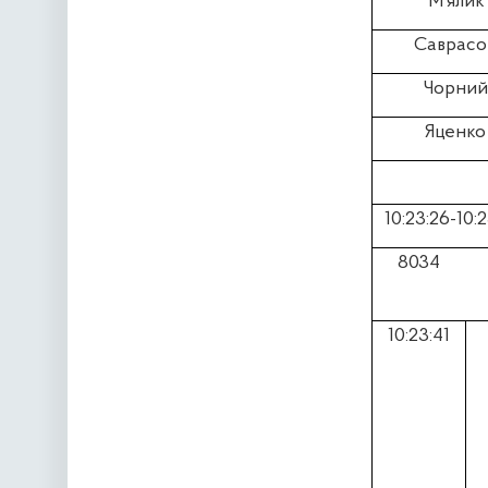
М’ялик 
Саврасов
Чорний 
Яценко 
10:23:26-10:
8034
10:23:41