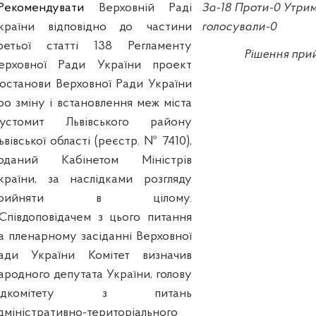
Р
екомендувати
Верховній
Раді
За-18 Проти-0 Утри
країни
відповідно
до
частини
голосували-0
ретьої
статті
138
Регламенту
Рішення при
ерховної
Ради
України
проект
останови
Верховної
Ради
України
ро
зміну
і
встановлення
меж
міста
устомит
Львівського
району
ьвівської
області
(
реєстр
.
№ 7410),
оданий Кабінетом Міністрів
країни, за наслідками розгляду
прийняти в цілому.
.Співдоповідачем з цього питання
а пленарному засіданні Верховної
ади України Комітет визначив
ародного депутата України, голову
підкомітету з питань
дміністративно-територіального