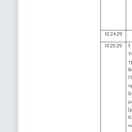
10:24:29
10:25:29
1
У
т
В
П
п
Б
р
(
К
н