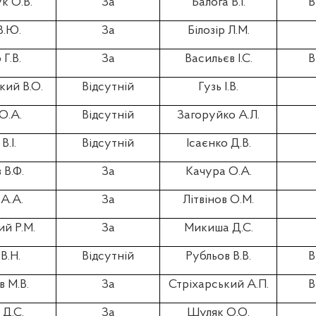
к О.В.
За
Балога В.І.
В
В.Ю.
За
Білозір Л.М.
Г.В.
За
Васильєв І.С.
В
кий В.О.
Відсутній
Гузь І.В.
О.А.
Відсутній
Загоруйко А.Л.
В.І.
Відсутній
Ісаєнко Д.В.
 В.Ф.
За
Качура О.А.
А.А.
За
Літвінов О.М.
й Р.М.
За
Микиша Д.С.
В.Н.
Відсутній
Рубльов В.В.
В
 М.В.
За
Стріхарський А.П.
В
Д.С.
За
Шуляк О.О.