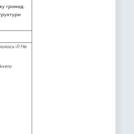
ку громад,
структури
малось-0 Не
йнято