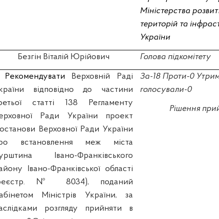
Міністерства розвит
територій та інфра
України
Безгін Віталій Юрійович
Голова підкомітету
.
Р
екомендувати
Верховній Раді
За-18 Проти-0 Утри
країни відповідно до частини
голосували-0
ретьої статті 138 Регламенту
Рішення при
ерховної Ради України проект
останови Верховної Ради України
ро
встановлення меж міста
урштина Івано-Франківського
айону Івано-Франківської області
реєстр. № 8034), поданий
абінетом Міністрів України, за
аслідками розгляду прийняти в