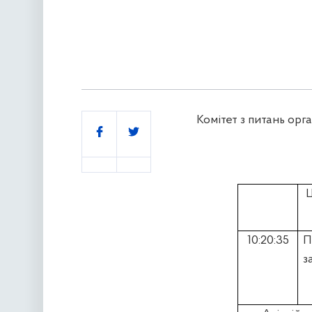
Комітет з питань орг
Поділитись
Ш
10:20:35
П
з