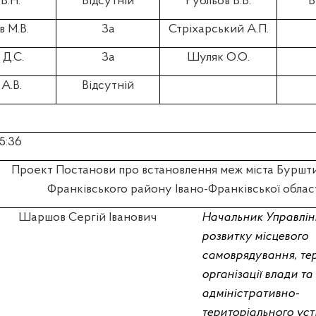
В.Н.
Відсутній
Рубльов В.В.
В
 М.В.
За
Стріхарський А.П.
Д.С.
За
Шуляк О.О.
А.В.
Відсутній
25:36
Проект Постанови про встановлення меж міста Буршти
Франківського району Івано-Франківської облас
Шаршов Сергій Іванович
Н
ачальник Управлін
розвитку місцевого
самоврядування, те
організації влади та
адміністративно-
територіального ус