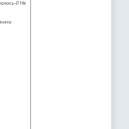
малось-0 Не
йнято