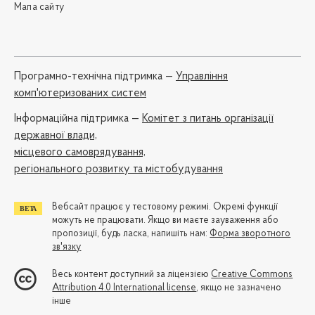
Мапа сайту
Програмно-технічна підтримка —
Управління
комп'ютеризованих систем
Iнформаційна підтримка —
Комітет з питань організації
державної влади,
місцевого самоврядування,
регіонального розвитку та містобудування
Вебсайт працює у тестовому режимі. Окремі функції
можуть не працювати. Якщо ви маєте зауваження або
пропозиції, будь ласка, напишіть нам:
Форма зворотного
зв'язку
Весь контент доступний за ліцензією
Creative Commons
Attribution 4.0 International license
, якщо не зазначено
інше