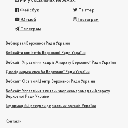
Ми у соціальних мережах:
Фейсбук
Твіттер
Ютьюб
Інстаграм
Телеграм
Вебпортал Верховної Ради України
Вебсайти комітетів Верховної Ради України
Вебсайт Управління кадрів Апарату Верховної Ради України
Дослідницька служба Верховної Ради України
Вебсайт Освітній Центр Верховної Ради України
Вебсайт Управління з питань звернень громадян Апарату
Верховної Ради України
Інформаційні ресурси державних органів України
Контакти