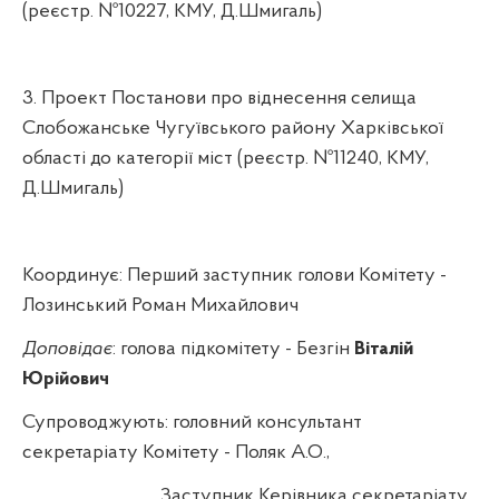
(реєстр. №10227, КМУ,
Д.Шмигаль
)
3. Проект Постанови про віднесення селища
Слобожанське Чугуївського району Харківської
області до категорії міст (реєстр. №11240, КМУ,
Д.Шмигаль
)
Координує: Перший заступник голови Комітету -
Лозинський Роман Михайлович
Доповідає
: голова підкомітету -
Безгін
Віталій
Юрійович
Супроводжують: головний консультант
секретаріату Комітету - Поляк А.О.,
Заступник Керівника секретаріату