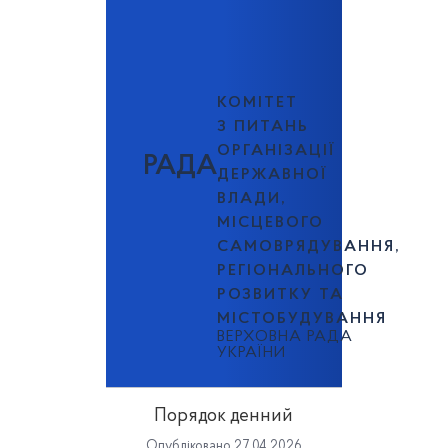
КОМІТЕТ
З ПИТАНЬ
ОРГАНІЗАЦІЇ
РАДА
ДЕРЖАВНОЇ
ВЛАДИ,
МІСЦЕВОГО
САМОВРЯДУВАННЯ,
РЕГІОНАЛЬНОГО
РОЗВИТКУ ТА
МІСТОБУДУВАННЯ
ВЕРХОВНА РАДА
УКРАЇНИ
Порядок денний
Опубліковано 27 04 2026