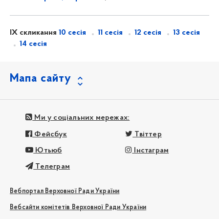
IX скликання
10 сесія
11 сесія
12 сесія
13 сесія
14 сесія
Мапа сайту
Ми у соціальних мережах:
Фейсбук
Твіттер
Ютьюб
Інстаграм
Телеграм
Вебпортал Верховної Ради України
Вебсайти комітетів Верховної Ради України