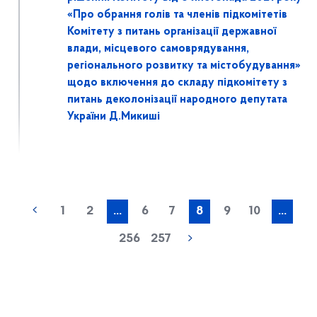
«Про обрання голів та членів підкомітетів
Комітету з питань організації державної
влади, місцевого самоврядування,
регіонального розвитку та містобудування»
щодо включення до складу підкомітету з
питань деколонізації народного депутата
України Д.Микиші
1
2
...
6
7
8
9
10
...
256
257