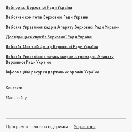
Вебпортал Верховної Ради України
Вебсайти комітетів Верховної Ради України
Вебсайт Управління кадрів Апарату Верховної Ради України
Дослідницька служба Верховної Ради України
Вебсайт Освітній Центр Верховної Ради України
Вебсайт Управління з питань звернень громадян Апарату
Верховної Ради України
Інформаційні ресурси державних органів України
Контакти
Мапа сайту
Програмно-технічна підтримка —
Управління