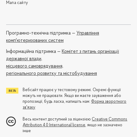
Мапа сайту
Програмно-технічна підтримка —
Управління
комп'ютеризованих систем
Iнформаційна підтримка —
Комітет з питань організації
державної влади,
місцевого самоврядування,
регіонального розвитку та містобудування
Вебсайт працює у тестовому режимі. Окремі функції
можуть не працювати. Якщо ви маєте зауваження або
пропозиції, будь ласка, напишіть нам:
Форма зворотного
зв'язку
Весь контент доступний за ліцензією
Creative Commons
Attribution 4.0 International license
, якщо не зазначено
інше