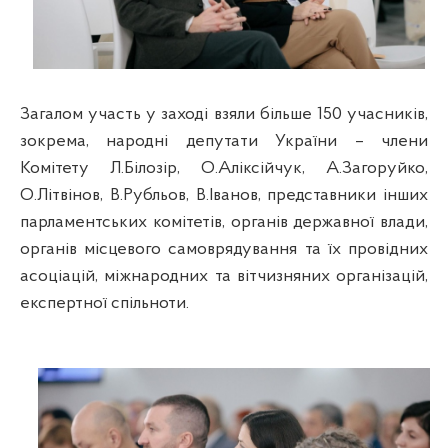
Загалом участь у заході взяли більше 150 учасників,
зокрема, народні депутати України – члени
Комітету Л.Білозір, О.Аліксійчук, А.Загоруйко,
О.Літвінов, В.Рубльов, В.Іванов, представники інших
парламентських комітетів, органів державної влади,
органів місцевого самоврядування та їх провідних
асоціацій, міжнародних та вітчизняних організацій,
експертної спільноти.