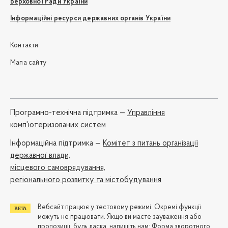
Верховної Ради України
Інформаційні ресурси державних органів України
Контакти
Мапа сайту
Програмно-технічна підтримка —
Управління
комп'ютеризованих систем
Iнформаційна підтримка —
Комітет з питань організації
державної влади,
місцевого самоврядування,
регіонального розвитку та містобудування
Вебсайт працює у тестовому режимі. Окремі функції
можуть не працювати. Якщо ви маєте зауваження або
пропозиції, будь ласка, напишіть нам:
Форма зворотного