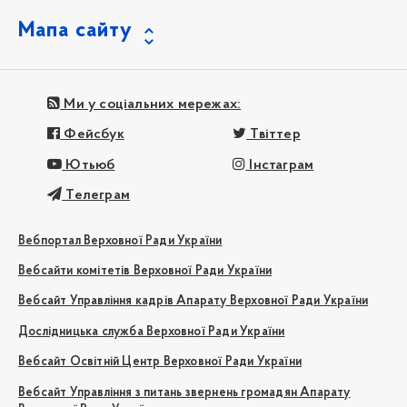
Мапа сайту
Ми у соціальних мережах:
Фейсбук
Твіттер
Ютьюб
Інстаграм
Телеграм
Вебпортал Верховної Ради України
Вебсайти комітетів Верховної Ради України
Вебсайт Управління кадрів Апарату Верховної Ради України
Дослідницька служба Верховної Ради України
Вебсайт Освітній Центр Верховної Ради України
Вебсайт Управління з питань звернень громадян Апарату