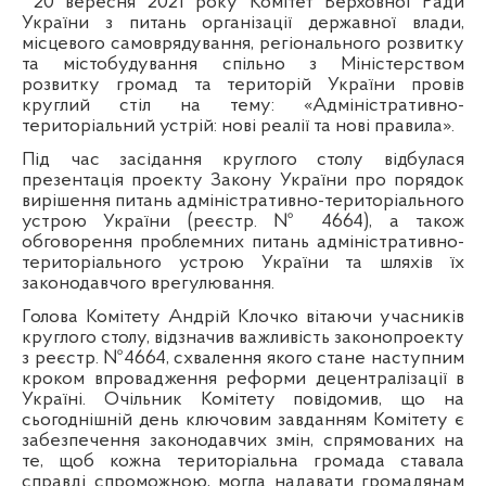
20 вересня 2021 року Комітет Верховної Ради
України з питань організації державної влади,
місцевого самоврядування, регіонального розвитку
та містобудування спільно з Міністерством
розвитку громад та територій України провів
круглий стіл на тему: «Адміністративно-
територіальний устрій: нові реалії та нові правила».
Під час засідання круглого столу відбулася
презентація проекту Закону України про порядок
вирішення питань адміністративно-територіального
устрою України (реєстр. № 4664), а також
обговорення проблемних питань адміністративно-
територіального устрою України та шляхів їх
законодавчого врегулювання.
Голова Комітету Андрій Клочко вітаючи учасників
круглого столу, відзначив важливість законопроекту
з реєстр. №4664, схвалення якого стане наступним
кроком впровадження реформи децентралізації в
Україні. Очільник Комітету повідомив, що на
сьогоднішній день ключовим завданням Комітету є
забезпечення законодавчих змін, спрямованих на
те, щоб кожна територіальна громада ставала
справді спроможною, могла надавати громадянам