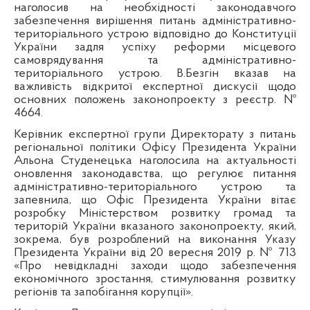
наголосив на необхідності законодавчого
забезпечення вирішення питань адміністративно-
територіального устрою відповідно до Конституції
України задля успіху реформи місцевого
самоврядування та адміністративно-
територіального устрою. В.Безгін вказав на
важливість відкритої експертної дискусії щодо
основних положень законопроекту з реєстр. №
4664.
Керівник експертної групи Директорату з питань
регіональної політики Офісу Президента України
Альона Студенецька наголосила на актуальності
оновлення законодавства, що регулює питання
адміністративно-територіального устрою та
запевнила, що Офіс Президента України вітає
розробку Міністерством розвитку громад та
територій України вказаного законопроекту, який,
зокрема, був розроблений на виконання Указу
Президента України від 20 вересня 2019 р. № 713
«Про невідкладні заходи щодо забезпечення
економічного зростання, стимулювання розвитку
регіонів та запобігання корупції».