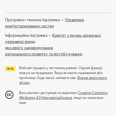
Програмно-технічна підтримка —
Управління
комп'ютеризованих систем
Iнформаційна підтримка —
Комітет з питань організації
державної влади,
місцевого самоврядування,
регіонального розвитку та містобудування
Вебсайт працює у тестовому режимі. Окремі функції
можуть не працювати. Якщо ви маєте зауваження або
пропозиції, будь ласка, напишіть нам:
Форма зворотного
зв'язку
Весь контент доступний за ліцензією
Creative Commons
Attribution 4.0 International license
, якщо не зазначено
інше