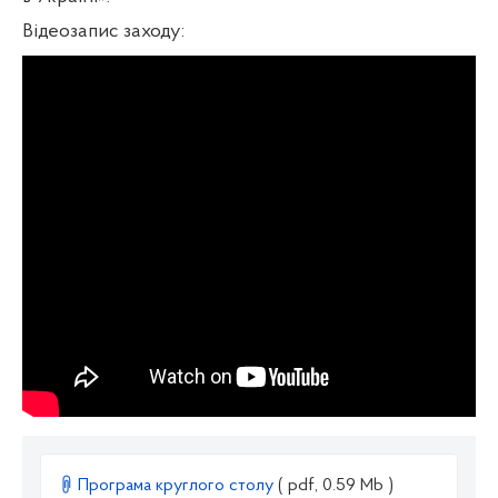
Відеозапис заходу:
Програма круглого столу
( pdf, 0.59 Mb )