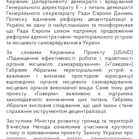
Керівник Департаменту демократії і врядування
Генерального директорату ІІ – з питань демократії
Генерального секретаріату Ради Європи Даніель
Попеску відзначив реформу децентралізації в
Україні, як одну із найуспішніших та поінформував
що Рада Європи цілком підтримує продовження
реформи адміністративно-територіального устрою
та місцевого самоврядування в Україні.
За словами Керівника Проекту (USAID)
«Підвищення ефективності роботи і підзвітності
органів місцевого самоврядування» («Говерла»)
Габріеля Абрагама територіальний устрій є
важливим і визначає просторові юрисдикції
відповідних органів місцевого самоврядування,
місцевих органів виконавчої влади. Саме тому для
проекту «Говерла» важливою є підтримка
законодавчого визначення цих питань. Габріель
Абрагам висловив сподівання, що цей закон стане
справжнім інструментом децентралізації.
Заступник Міністра розвитку громад та територій
В’ячеслав Негода ознайомив учасників круглого
столу із положеннями проекту Закону України про
порядок вирішення питань адміністративно-