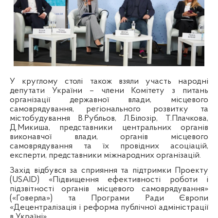
У круглому столі також взяли участь народні
депутати України – члени Комітету з питань
організації державної влади, місцевого
самоврядування, регіонального розвитку та
містобудування В.Рубльов, Л.Білозір, Т.Плачкова,
Д.Микиша, представники центральних органів
виконавчої влади, органів місцевого
самоврядування та їх провідних асоціацій,
експерти, представники міжнародних організацій.
Захід відбувся за сприяння та підтримки Проекту
(USAID) «Підвищення ефективності роботи і
підзвітності органів місцевого самоврядування»
(«Говерла») та Програми Ради Європи
«Децентралізація і реформа публічної адміністрації
в Україні».