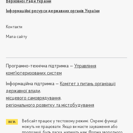
Верховної Ради України
Інформаційні ресурси державних органів України
Контакти
Мапа сайту
Програмно-технічна підтримка —
Управління
комп'ютеризованих систем
Iнформаційна підтримка —
Комітет з питань організації
державної влади,
місцевого самоврядування,
регіонального розвитку та містобудування
Вебсайт працює у тестовому режимі. Окремі функції
можуть не працювати. Якщо ви маєте зауваження або
пропозиції, будь ласка, напишіть нам:
Форма зворотного