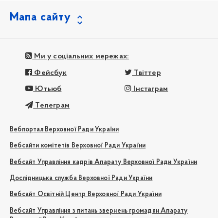
Мапа сайту
Ми у соціальних мережах:
Фейсбук
Твіттер
Ютьюб
Інстаграм
Телеграм
Вебпортал Верховної Ради України
Вебсайти комітетів Верховної Ради України
Вебсайт Управління кадрів Апарату Верховної Ради України
Дослідницька служба Верховної Ради України
Вебсайт Освітній Центр Верховної Ради України
Вебсайт Управління з питань звернень громадян Апарату