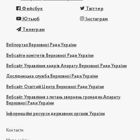
Фейсбук
Твіттер
Ютьюб
Інстаграм
Телеграм
Вебпортал Верховної Ради України
Вебсайти комітетів Верховної Ради України
Вебсайт Управління кадрів Апарату Верховної Ради України
Дослідницька служба Верховної Ради України
Вебсайт Освітній Центр Верховної Ради України
Вебсайт Управління з питань звернень громадян Апарату
Верховної Ради України
Інформаційні ресурси державних органів України
Контакти