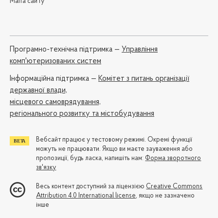
Мапа сайту
Програмно-технічна підтримка —
Управління
комп'ютеризованих систем
Iнформаційна підтримка —
Комітет з питань організації
державної влади,
місцевого самоврядування,
регіонального розвитку та містобудування
Вебсайт працює у тестовому режимі. Окремі функції
можуть не працювати. Якщо ви маєте зауваження або
пропозиції, будь ласка, напишіть нам:
Форма зворотного
зв'язку
Весь контент доступний за ліцензією
Creative Commons
Attribution 4.0 International license
, якщо не зазначено
інше