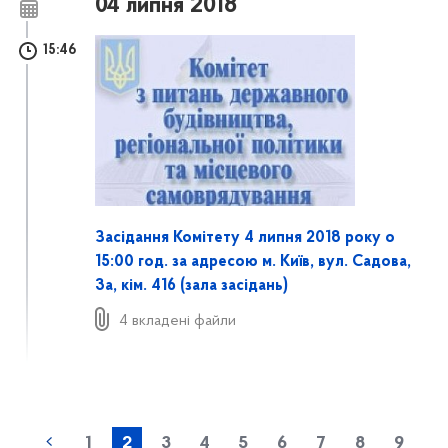
04 липня 2018
15:46
Засідання Комітету 4 липня 2018 року о
15:00 год. за адресою м. Київ, вул. Садова,
3а, кім. 416 (залa засідань)
4 вкладені файли
1
2
3
4
5
6
7
8
9