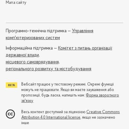
Мапа сайту
Програмно-технічна підтримка —
Управління
комп'ютеризованих систем
Iнформаційна підтримка —
Комітет з питань організації
державної влади,
місцевого самоврядування,
регіонального розвитку та містобудування
Вебсайт працює у тестовому режимі. Окремі функції
можуть не працювати. Якщо ви маєте зауваження або
пропозиції, будь ласка, напишіть нам:
Форма зворотного
зв'язку
Весь контент доступний за ліцензією
Creative Commons
Attribution 4.0 International license
, якщо не зазначено
інше