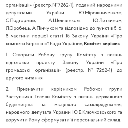
організації» (реєстр.№7262-1), поданий народними
депутатами України Ю.Мірошниченком,
С.Подгорним, А.Шевченком, Ю.Литвином,
Л.Оробець, А.Пінчуком та відповідно до пунктів 5, 6,
8 частини першої статті 15 Закону України «Про
комітети Верховної Ради України»,
Комітет вирішив
:
1. Створити Робочу групу Комітету з питань
підготовки проекту Закону України «Про
громадські організації» (реєстр.№7262-1) до
другого читання.
2. Призначити керівником Робочої групи
Заступника Голови Комітету з питань державного
будівництва та місцевого самоврядування,
народного депутата України Ю.Б.
Ключковського
та
доручити йому сформувати її персональний склад.