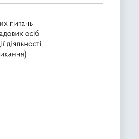
их питань
садових осіб
ї діяльності
ликання)