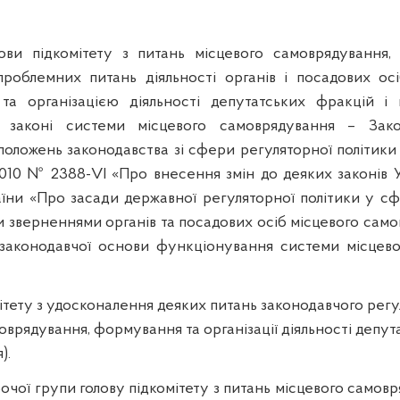
ви підкомітету з питань місцевого самоврядування,
облемних питань діяльності органів і посадових осі
та організацією діяльності депутатських фракцій і
 законі системи місцевого самоврядування – Зако
положень законодавства зі сфери регуляторної політики
2010 № 2388-VI «Про внесення змін до деяких законів 
аїни «Про засади державної регуляторної політики у сфе
 зверненнями органів та посадових осіб місцевого само
аконодавчої основи функціонування системи місцевог
ітету з удосконалення деяких питань законодавчого регул
оврядування, формування та організації діяльності депут
).
очої групи голову підкомітету з питань місцевого самов