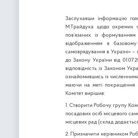
Заслухавши інформацію голо
М.
Трайдука
щодо окремих пр
пов’язаних із формуванням 
відображенням в базовому
самоврядування в Україні» – 
до Закону України
вiд
01.07.
відповідність із Законом Укр
ознайомившись із численними
маючи на меті покращення з
Комітет вирішив:
1. Створити Робочу групу Ком
посадових осіб місцевого сам
місцевих рад (склад додається
2. Призначити керівником Роб