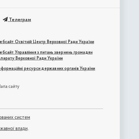
Телеграм
ебсайт Освітній Центр Верховної Ради України
ебсайт Управління з питань звернень громадян
парату Верховної Ради України
нформаційні ресурси державних органів України
апа сайту
ованих систем
ржавної влади,