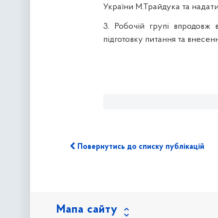
України М.
Трайдука
та н
адати
3. Робочій групі впродовж 
підготовку питання та внесенн
Повернутись до списку публікацій
Мапа сайту