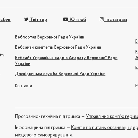
сбук
Твіттер
Ютьюб
Інстаграм
Вебпортал Верховної Ради України
В
Вебсайти комітетів Верховної Ради України
В
іть
Вебсайт Управління кадрів Апарату Верховної Ради
А
України
І
e
Дослідницька служба Верховної Ради України
Контакти
М
Програмно-технічна підтримка —
Управління комп'ютериз
Iнформаційна підтримка —
Комітет з питань організації де
місцевого самоврядування,