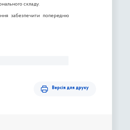
онального складу.
кання забезпечити
попередню
Версія для друку