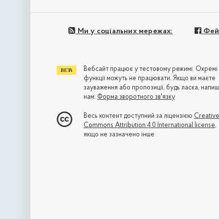
Ми у соціальних мережах:
Фей
Вебсайт працює у тестовому режимі. Окремі
функції можуть не працювати. Якщо ви маєте
зауваження або пропозиції, будь ласка, напиш
нам:
Форма зворотного зв'язку
Весь контент доступний за ліцензією
Creativ
Commons Attribution 4.0 International license
,
якщо не зазначено інше