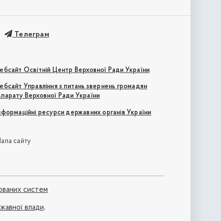
Телеграм
ебсайт Освітній Центр Верховної Ради України
ебсайт Управління з питань звернень громадян
парату Верховної Ради України
нформаційні ресурси державних органів України
апа сайту
ованих систем
ржавної влади,