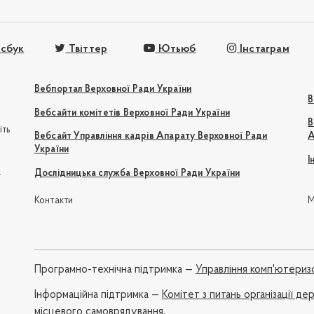
сбук
Твіттер
Ютьюб
Інстаграм
Вебпортал Верховної Ради України
В
Вебсайти комітетів Верховної Ради України
В
іть
Вебсайт Управління кадрів Апарату Верховної Ради
А
України
І
e
Дослідницька служба Верховної Ради України
Контакти
М
Програмно-технічна підтримка —
Управління комп'ютериз
Iнформаційна підтримка —
Комітет з питань організації де
місцевого самоврядування,