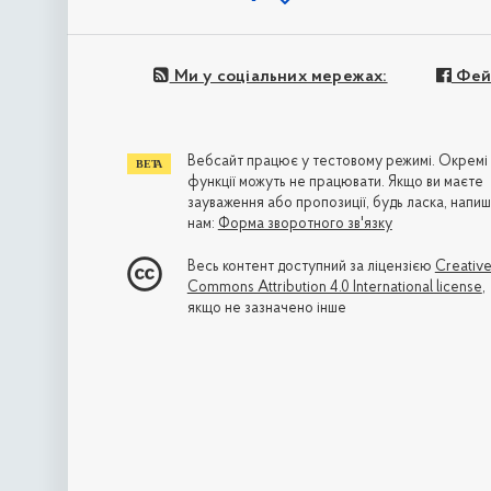
Ми у соціальних мережах:
Фей
Вебсайт працює у тестовому режимі. Окремі
функції можуть не працювати. Якщо ви маєте
зауваження або пропозиції, будь ласка, напиш
нам:
Форма зворотного зв'язку
Весь контент доступний за ліцензією
Creativ
Commons Attribution 4.0 International license
,
якщо не зазначено інше