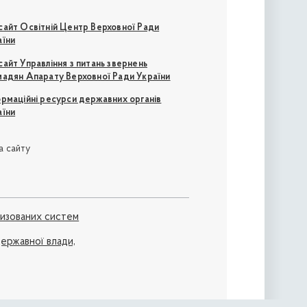
сайт Освітній Центр Верховної Ради
аїни
айт Управління з питань звернень
мадян Апарату Верховної Ради України
ормаційні ресурси державних органів
аїни
а сайту
ризованих систем
 державної влади,