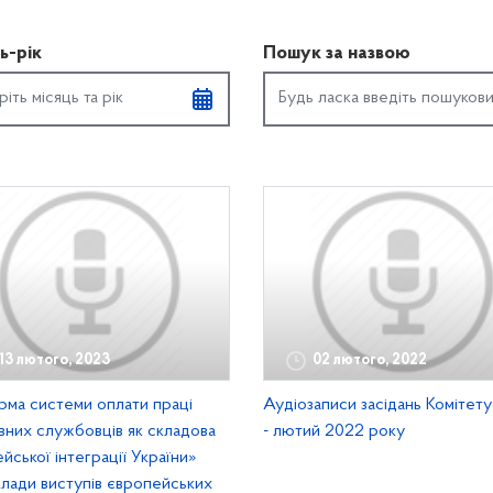
ь-рік
Пошук за назвою
13 лютого, 2023
02 лютого, 2022
ма системи оплати праці
Аудіозаписи засідань Комітету
них службовців як складова
- лютий 2022 року
йської інтеграції України»
лади виступів європейських