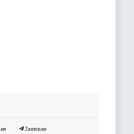
« попередня
рам
Телеграм