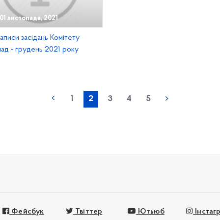
01 листопада, 2021
аписи засідань Комітету
ад - грудень 2021 року
1
2
3
4
5
Фейсбук
Твіттер
Ютьюб
Інстаг