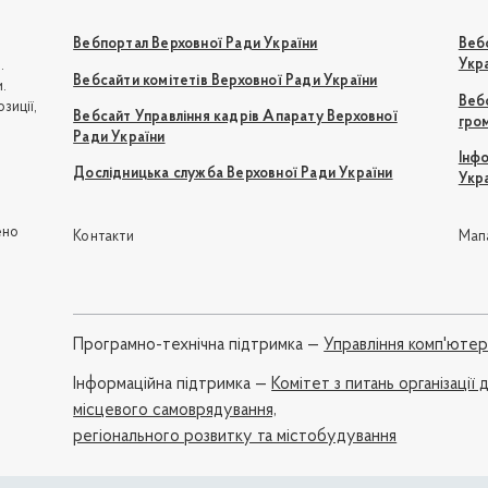
Вебпортал Верховної Ради України
Веб
Укр
.
Вебсайти комітетів Верховної Ради України
.
Вебс
зиції,
Вебсайт Управління кадрів Апарату Верховної
гро
Ради України
Інф
Дослідницька служба Верховної Ради України
Укр
ю
ено
Контакти
Мап
Програмно-технічна підтримка —
Управління комп'юте
Iнформаційна підтримка —
Комітет з питань організації
місцевого самоврядування,
регіонального розвитку та містобудування