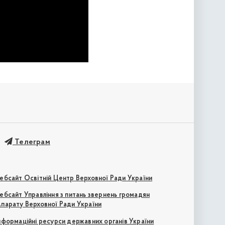
Телеграм
ебсайт Освітній Центр Верховної Ради України
ебсайт Управління з питань звернень громадян
парату Верховної Ради України
нформаційні ресурси державних органів України