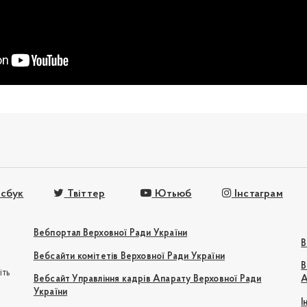
сбук
Твіттер
Ютьюб
Інстаграм
Вебпортал Верховної Ради України
В
Вебсайти комітетів Верховної Ради України
В
іть
Вебсайт Управління кадрів Апарату Верховної Ради
А
України
І